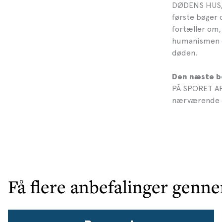
DØDENS HUS, s
første bøger 
fortæller om, 
humanismen og
døden.
Den næste bog
PÅ SPORET AF 
nærværende et
Få flere anbefalinger genn