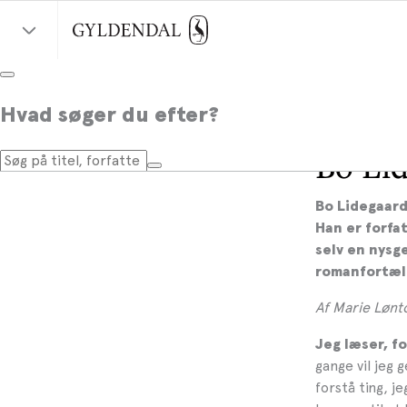
Hvad søger du efter?
Bo Li
Bo Lidegaard
Han er forfa
selv en nysge
romanfortæl
Af Marie Lønt
Jeg læser, fo
gange vil jeg 
forstå ting, j