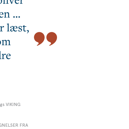
n ...
r læst,
som
dre
ergs VIKING
EGNELSER FRA