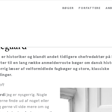
BØGER
FORFATTERE
ANB
degaard
 er historiker og blandt andet tidligere chefredaktør på 
tter til en lang række anmelderroste bøger om dansk hist
rrig læser af velformidlede fagbøger og store, klassiske
linger.
oft
jeg er nysgerrig. Nogle
rdi
gerne finde ud af noget eller
eg gerne vil vide mere om og