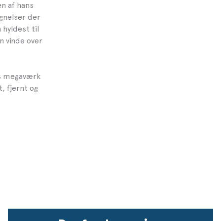
en af hans
gnelser der
hyldest til
n vinde over
ts megaværk
, fjernt og