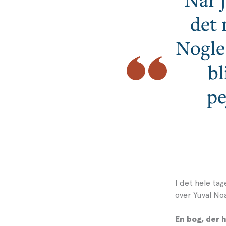
det 
Nogle 
bl
pe
I det hele tag
over Yuval Noa
En bog, der 