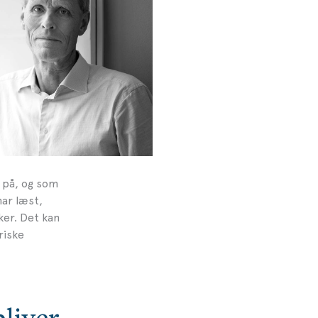
e på, og som
har læst,
er. Det kan
riske
bliver