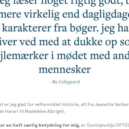
mere virkelig end dagligdage
karakterer fra bøger. jeg ha
iver ved med at dukke op 
jlemærker i mødet med an
mennesker
- Bo Lidegaard
et er jeg glad for velformidlet historie, alt fra Jeanette Varb
h Harari til Madeleine Albright.
er Dostojevskijs OPT
har en helt særlig betydning for mig,