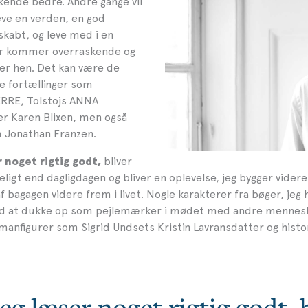
kende bedre. Andre gange vil
eve en verden, en god
skabt, og leve med i en
der kommer overraskende og
er hen. Det kan være de
ke fortællinger som
RE, Tolstojs ANNA
r Karen Blixen, men også
 Jonathan Franzen.
bliver
 noget rigtig godt,
eligt end dagligdagen og bliver en oplevelse, jeg bygger vider
af bagagen videre frem i livet. Nogle karakterer fra bøger, jeg 
ed at dukke op som pejlemærker i mødet med andre mennesk
anfigurer som Sigrid Undsets Kristin Lavransdatter og histo
eg læser noget rigtig godt, 