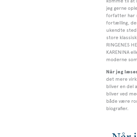
komme til at 
jeg gerne opl
forfatter har 
fortælling, 
ukendte sted
store klassis
RINGENES HER
KARENINA elle
moderne som
Når jeg læser
det mere virk
bliver en del 
bliver ved m
både være rom
biografier.
Når j