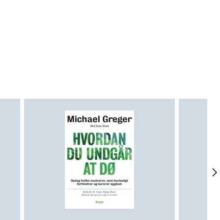
e omgivelser, og som hjælper med
r eget helbred. Titusinder af
 er blevet trænet i hans metode, og
på de sociale medier.