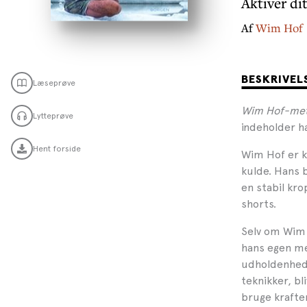
Aktiver di
Af
Wim Hof
BESKRIVEL
Læseprøve
Wim Hof-me
Lytteprøve
indeholder h
Hent forside
Wim Hof er k
kulde. Hans b
en stabil kr
shorts.
Selv om Wim 
hans egen me
udholdenhed:
teknikker, bl
bruge krafte