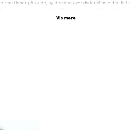
e reaktioner på kulde, og dermed overvinder vi hele den kult
, der gør os syge og små. Når vi fuldt ud forstår, at vi kan s
er vi, at vi kan styre vores liv.
Vis mere