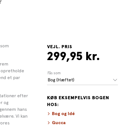
r
g som
VEJL. PRIS
299,95 kr.
trem
el opretholde
Fås som
end et par
Bog (Hæftet)
ationer efter
KØB EKSEMPELVIS BOGEN
r og
HOS:
t gennem hans
Bog og Idé
elvære. Vi kan
vores
Gucca