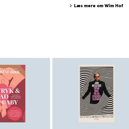
åndedrætsøvelser med kold
Læs mere om Wim Hof
til at skabe fuld kontrol ove
mennesker over hele verden
han har millioner af følgere 