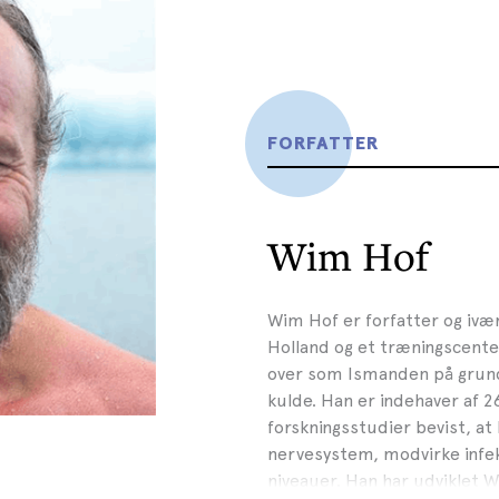
FORFATTER
Wim Hof
Wim Hof er forfatter og iværk
Holland og et træningscenter
over som Ismanden på grund 
kulde. Han er indehaver af 
forskningsstudier bevist, at
nervesystem, modvirke infe
niveauer. Han har udviklet