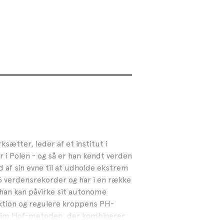
sætter, leder af et institut i
 i Polen - og så er han kendt verden
af sin evne til at udholde ekstrem
26 verdensrekorder og har i en række
 han kan påvirke sit autonome
ktion og regulere kroppens PH-
 Wim Hof-metoden, der kombinerer