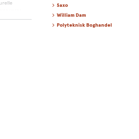
urelle
Saxo
tyre vores
William Dam
Polyteknisk Boghandel