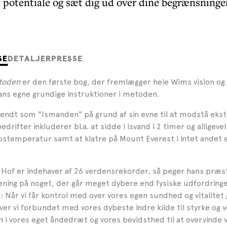
t potentiale og sæt dig ud over dine begrænsninge
SE
DETALJER
PRESSE
toden
er den første bog, der fremlægger hele Wims vision o
ans egne grundige instruktioner i metoden.
endt som "Ismanden" på grund af sin evne til at modstå eks
edrifter inkluderer bl.a. at sidde i isvand i 2 timer og alligev
opstemperatur samt at klatre på Mount Everest i intet andet 
Hof er indehaver af 26 verdensrekorder, så peger hans præst
ning på noget, der går meget dybere end fysiske udfordringe
 Når vi får kontrol med over vores egen sundhed og vitalite
iver vi forbundet med vores dybeste indre kilde til styrke og v
n i vores eget åndedræt og vores bevidsthed til at overvinde 