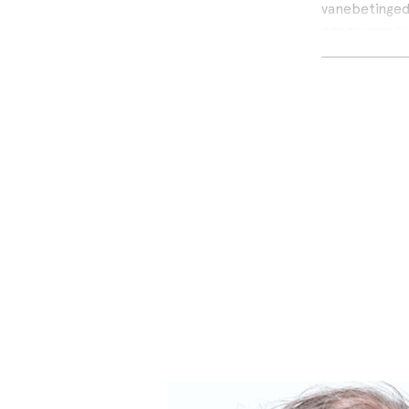
vanebetinged
programmering
biologi, opdag