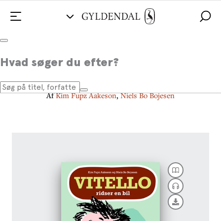
Vitello ridser en bil
Hvad søger du efter?
Vitello #1
Af
Kim Fupz Aakeson
,
Niels Bo Bojesen