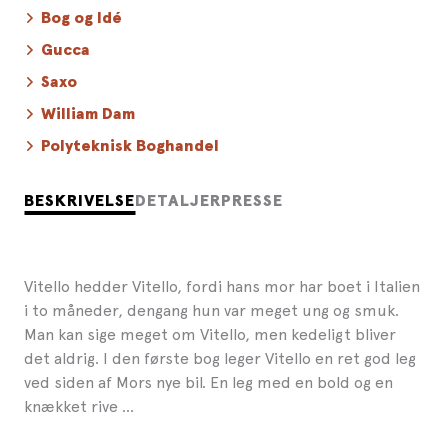
Bog og Idé
Gucca
Saxo
William Dam
Polyteknisk Boghandel
BESKRIVELSE
DETALJER
PRESSE
Vitello hedder Vitello, fordi hans mor har boet i Italien
i to måneder, dengang hun var meget ung og smuk.
Man kan sige meget om Vitello, men kedeligt bliver
det aldrig. I den første bog leger Vitello en ret god leg
ved siden af Mors nye bil. En leg med en bold og en
knækket rive …