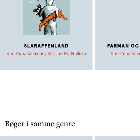
SLARAFFENLAND
FARMAN OG
Kim Fupz Aakeson
,
Katrine M. Nielsen
Kim Fupz Aak
Christ
Bøger i samme genre