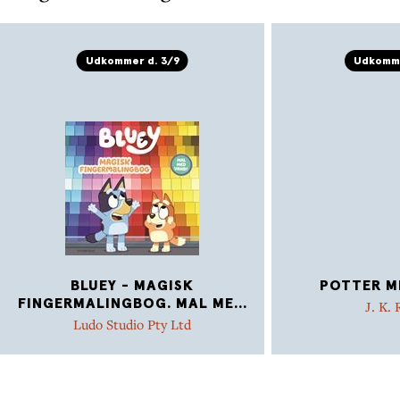
Udkommer d. 3/9
Udkomme
BLUEY - MAGISK
POTTER MI
FINGERMALINGBOG. MAL ME
...
J. K.
Ludo Studio Pty Ltd