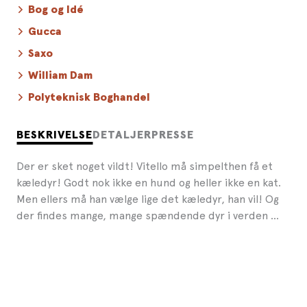
Bog og Idé
Gucca
Saxo
William Dam
Polyteknisk Boghandel
BESKRIVELSE
DETALJER
PRESSE
Der er sket noget vildt! Vitello må simpelthen få et
kæledyr! Godt nok ikke en hund og heller ikke en kat.
Men ellers må han vælge lige det kæledyr, han vil! Og
der findes mange, mange spændende dyr i verden …