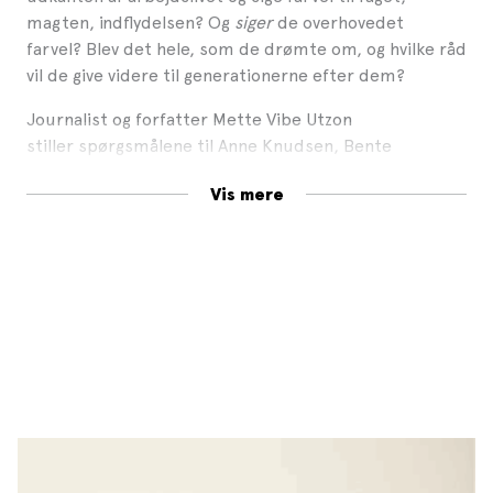
magten, indflydelsen? Og
siger
de overhovedet
farvel? Blev det hele, som de drømte om, og hvilke råd
vil de give videre til generationerne efter dem?
Journalist og forfatter Mette Vibe Utzon
stiller spørgsmålene til Anne Knudsen, Bente
Scavenius, Kirsten Olesen, Kirsten Thorup, Lillian
Vis mere
Knudsen, Marianne Davidsen-Nielsen og Marianne
Jelved.