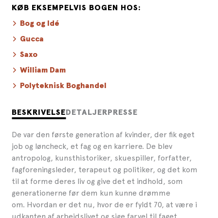
KØB EKSEMPELVIS BOGEN HOS:
Bog og Idé
Gucca
Saxo
William Dam
Polyteknisk Boghandel
BESKRIVELSE
DETALJER
PRESSE
De var den første generation af kvinder, der fik eget
job og løncheck, et fag og en karriere. De blev
antropolog, kunsthistoriker, skuespiller, forfatter,
fagforeningsleder, terapeut og politiker, og det kom
til at forme deres liv og give det et indhold, som
generationerne før dem kun kunne drømme
om. Hvordan er det nu, hvor de er fyldt 70, at være i
udkanten af arbejdslivet og sige farvel til faget,