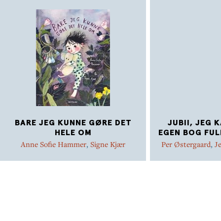
BARE JEG KUNNE GØRE DET
JUBII, JEG 
HELE OM
EGEN BOG FUL
Anne Sofie Hammer
,
Signe Kjær
Per Østergaard
,
J
Marie Duedahl
,
Met
Jensen
,
Kim Dals
Mikkel Straarup 
Hammer
,
Dina Gel
Rasmus