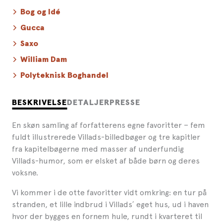
Bog og Idé
Gucca
Saxo
William Dam
Polyteknisk Boghandel
BESKRIVELSE
DETALJER
PRESSE
En skøn samling af forfatterens egne favoritter – fem
fuldt illustrerede Villads-billedbøger og tre kapitler
fra kapitelbøgerne med masser af underfundig
Villads-humor, som er elsket af både børn og deres
voksne.
Vi kommer i de otte favoritter vidt omkring: en tur på
stranden, et lille indbrud i Villads´ eget hus, ud i haven
hvor der bygges en fornem hule, rundt i kvarteret til