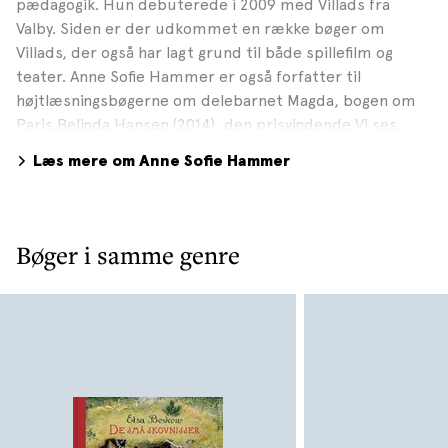
pædagogik. Hun debuterede i 2009 med Villads fra
Valby. Siden er der udkommet en række bøger om
Villads, der også har lagt grund til både spillefilm og
teater. Anne Sofie Hammer er også forfatter til
højtlæsningsbøgerne om delebarnet Magda, bogen om
Paris Belinda Hansen (2014), den prisvindende Vi ses,
Pellerøv (2017) samt Jeg tæller mine skridt (2020). Hun
Læs mere om Anne Sofie Hammer
har haft stor succes med den sjove serie om Mig & Mille,
og i 2025 var hun aktuel med Villads fra Valby bliver
berømt. Foto: Lea Meilandt, 2020
Bøger i samme genre