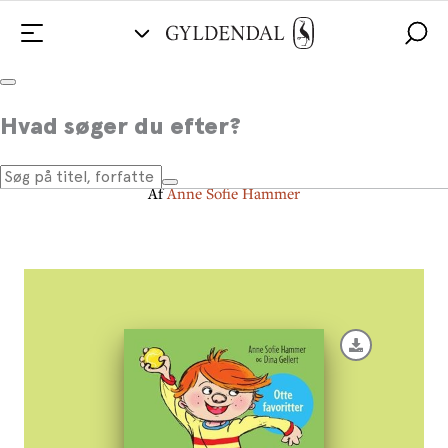
Verdens bedste Villads fra Valby
Hvad søger du efter?
Otte favoritter
Af
Anne Sofie Hammer