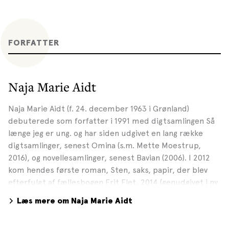
FORFATTER
Naja Marie Aidt
Naja Marie Aidt (f. 24. december 1963 i Grønland)
debuterede som forfatter i 1991 med digtsamlingen Så
længe jeg er ung. og har siden udgivet en lang række
digtsamlinger, senest Omina (s.m. Mette Moestrup,
2016), og novellesamlinger, senest Bavian (2006). I 2012
kom hendes første roman, Sten, saks, papir, der blev
efterfulgt af fællesbogen Frit Flet, 2014 (genudgivet i ny
udgave i 2018), som er skrevet sammen med Mette
Læs mere om Naja Marie Aidt
Moestrup og Line Knutzon. I 2017 fulgte Har døden taget
noget fra dig så giv det tilbage. Carls bog, som blev