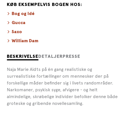
KØB EKSEMPELVIS BOGEN HOS:
Bog og Idé
Gucca
Saxo
William Dam
BESKRIVELSE
DETALJER
PRESSE
Naja Marie Aidts på én gang realistiske og
surrealistiske fortællinger om mennesker der på
forskellige måder befinder sig i livets randområder.
Narkomaner, psykisk syge, afvigere - og helt
almindelige, skrøbelige individer befolker denne både
groteske og gribende novellesamling.