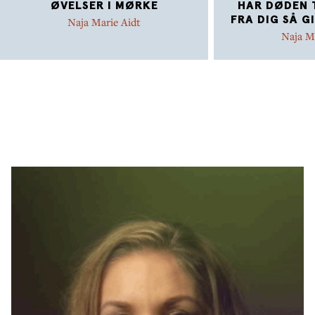
ØVELSER I MØRKE
HAR DØDEN 
FRA DIG SÅ G
Naja Marie Aidt
Naja M