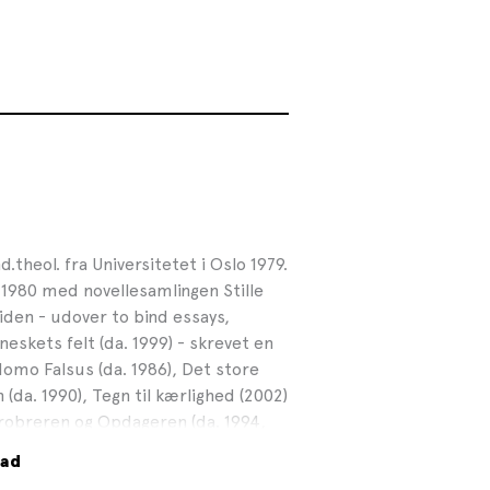
.theol. fra Universitetet i Oslo 1979.
1980 med novellesamlingen Stille
iden - udover to bind essays,
skets felt (da. 1999) - skrevet en
omo Falsus (da. 1986), Det store
 (da. 1990), Tegn til kærlighed (2002)
Erobreren og Opdageren (da. 1994,
et hans position som en af
tad
fattere i nyere tid. Senest er