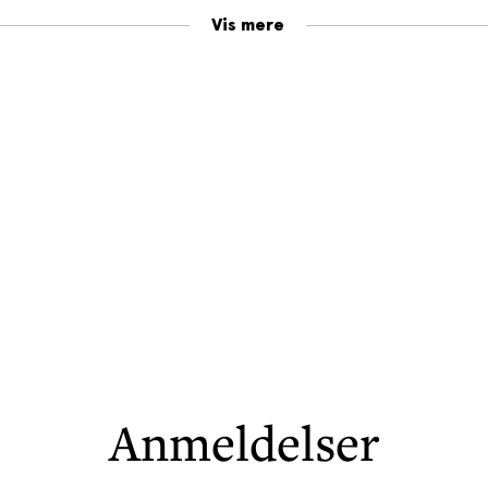
om Valgdage:
Vis mere
ærk af en opvækst- og samtidsroman.”
rbår og smuk.”
EN
 Jan Kjærstad på sit mest kjærstadske.”
e og klog.”
d har skrevet efterårets bedste bog om vores tid.”
nne Mathiesen.
Anmeldelser