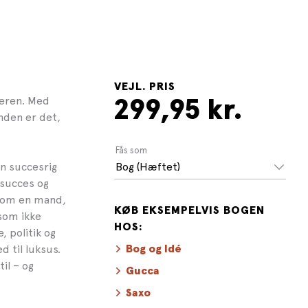
VEJL. PRIS
teren. Med
299,95 kr.
nden er det,
.
Fås som
en succesrig
Bog (Hæftet)
 succes og
e om en mand,
KØB EKSEMPELVIS BOGEN
som ikke
HOS:
, politik og
d til luksus.
Bog og Idé
il – og
Gucca
Saxo