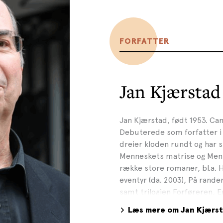
FORFATTER
Jan Kjærstad
Jan Kjærstad, født 1953. Cand
Debuterede som forfatter i 
dreier kloden rundt og har s
Menneskets matrise og Menne
række store romaner, bl.a. H
eventyr (da. 2003), På randen
samt trilogien Forføreren, 
1997, 2000), der har befæst
Læs mere om Jan Kjærs
Skandinaviens betydligste for