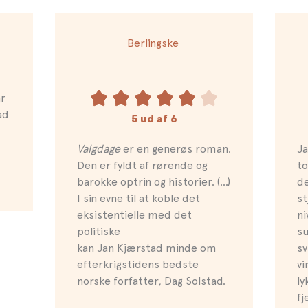
Berlingske
år
ad
5 ud af 6
Valgdage
er en generøs roman.
Ja
Den er fyldt af rørende og
t
barokke optrin og historier. (…)
d
I sin evne til at koble det
st
eksistentielle med det
ni
politiske
su
kan Jan Kjærstad minde om
sv
efterkrigstidens bedste
v
norske forfatter, Dag Solstad.
ly
fj