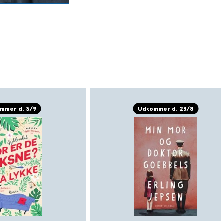
udkommet Valgdage (da. 202
priser i løbet af forfatters
tyske Henrik Steffenspris og
mmer d. 3/9
Udkommer d. 28/8