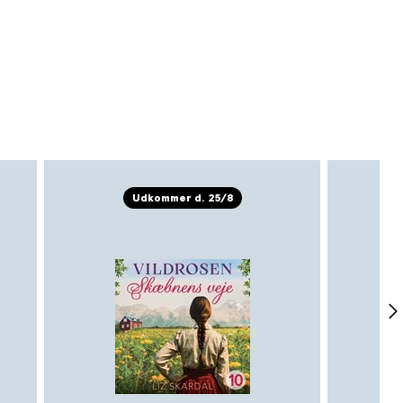
6). Jan Kjærstad har modtaget flere
kabet, i 1998 således den ærefulde
 i 2001 Nordisk Råds Litteraturpris.
Udkommer d. 25/8