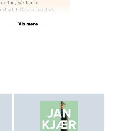
ærstad, når han er
lerbedst. Og allermest sig
lv. (…) Endnu engang er
ilen kalejdoskopisk og
Vis mere
rejfende, og endnu engang
r vi et tværsnit gennem en
storisk epoke, som den
leves og tydes gennem et
kelt individ, der både
præsenterer det særlige og
t almene. Det er så godt.