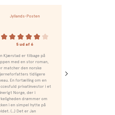
Jyllands-Posten
5 ud af 6
n Kjærstad er tilbage på
oppen med en stor roman,
er matcher den norske
jerneforfatters tidligere
veau. En fortælling om en
ccesfuld privatinvestor i et
inerigt Norge, der i
irkeligheden drømmer om
kken i en simpel hytte på
eldet. (…) Det er Jan