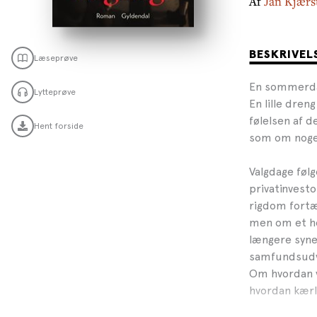
Af
Jan Kjærs
BESKRIVEL
Læseprøve
En sommerdag
Lytteprøve
En lille dre
følelsen af 
Hent forside
som om noget
Valgdage følg
privatinvesto
rigdom fortæ
men om et he
længere synes
samfundsudvik
Om hvordan vi
hvordan kærli