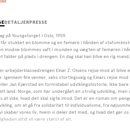
tad
SE
DETALJER
PRESSE
 på Youngstorget i Oslo, 1959.
ng får stukket en blomme og en femøre i hånden af statsminis
den modne blommes saft i munden og vægten af femøren i hå
 falder på plads i drengen: En dag skal han blive en rig mand
er arbejderklassedrengen Einar Z. Olsens rejse mod at blive 
r. Igennem fire venner, seks stortingsvalg og Einars rejse mod
ller Jan Kjærstad en formidabel udviklingshistorie, ikke bar
lt land: Norge, som har undergået en utrolig udvikling, men 
 at vide, hvad det skal sigte imod. Det er en roman om penge
ling, om at gå fra solidaritet til individualisme, fra nøjsomhe
 skaber vores liv, hvem vi deler det med, og hvad det gør os t
gheden altid vil være størst af alt.