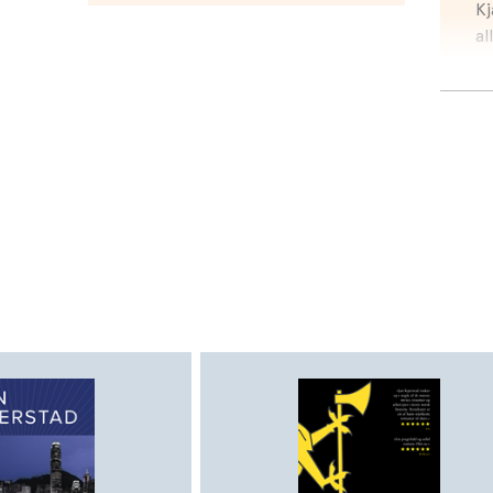
Kj
al
se
st
st
få
hi
op
en
re
de