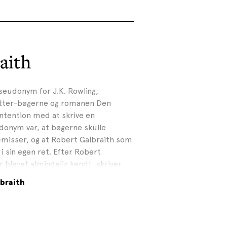
aith
eudonym for J.K. Rowling,
 Potter-bøgerne og romanen Den
intention med at skrive en
onym var, at bøgerne skulle
misser, og at Robert Galbraith som
i sin egen ret. Efter Robert
r blevet almindelig kendt, skriver
under pseudonymet for at adskille
braith
sine andre bøger, så læserne ved,
 en Robert Galbraith-roman.
 stemplede mand, som er nummer
trike i hovedrollen. De første syv