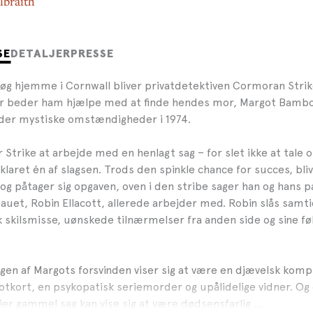
lbraith
SE
DETALJER
PRESSE
øg hjemme i Cornwall bliver privatdetektiven Cormoran Strik
er beder ham hjælpe med at finde hendes mor, Margot Bamb
der mystiske omstændigheder i 1974.
r Strike at arbejde med en henlagt sag – for slet ikke at tale 
aret én af slagsen. Trods den spinkle chance for succes, bli
og påtager sig opgaven, oven i den stribe sager han og hans p
auet, Robin Ellacott, allerede arbejder med. Robin slås samt
 skilsmisse, uønskede tilnærmelser fra anden side og sine føl
ngen af Margots forsvinden viser sig at være en djævelsk kom
otkort, en psykopatisk seriemorder og upålidelige vidner. Og
tier gammel sag kan vise sig at være dødsensfarlig …