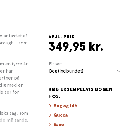
e antastet af
VEJL. PRIS
orough – som
349,95 kr.
om en fyrre år
Fås som
ver han
Bog (Indbundet)
artner på
idig med en
KØB EKSEMPELVIS BOGEN
elser for
HOS:
Bog og Idé
pleks sag, som
Gucca
 de må sande,
Saxo