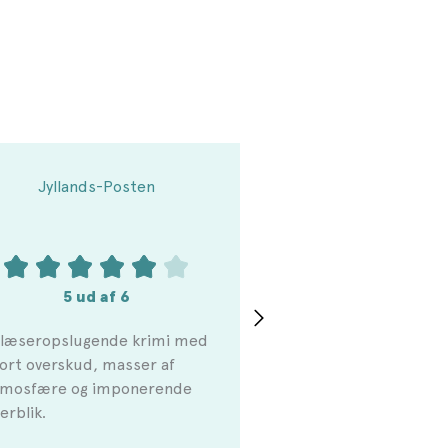
Jyllands-Posten
5 ud af 6
 læseropslugende krimi med
ort overskud, masser af
tmosfære og imponerende
erblik.