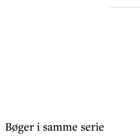
Ustyrligt blo
tager vejret 
Robert Galbra
bøgerne og 
Bøger i samme serie