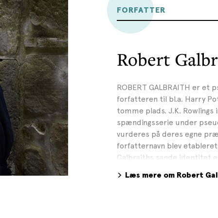
FORFATTER
Robert Galbr
ROBERT GALBRAITH er et ps
forfatteren til bl.a. Harry
tomme plads. J.K. Rowlings 
spændingsserie under pseud
vurderes på deres egne præ
forfatternavn blev etableret 
Galbraiths sande identitet e
J.K. Rowling fortsat serien 
Læs mere om Robert Gal
Cormoran Strike-serien fra 
hvad de kan forvente sig af
Efteråret 2025 udkom Den
otte i serien med Cormoran S