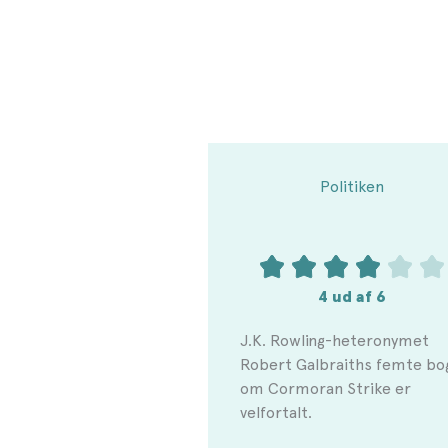
Politiken
4 ud af 6
J.K. Rowling-heteronymet
Robert Galbraiths femte bo
om Cormoran Strike er
velfortalt.