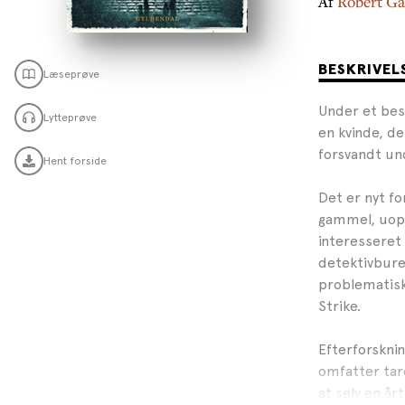
Af
Robert Ga
BESKRIVEL
Læseprøve
Under et bes
Lytteprøve
en kvinde, d
forsvandt un
Hent forside
Det er nyt fo
gammel, uopkl
interesseret 
detektivbure
problematisk
Strike.
Efterforskni
omfatter tar
at selv en år