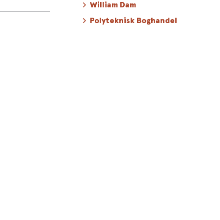
William Dam
 værk, som
Polyteknisk Boghandel
otter-