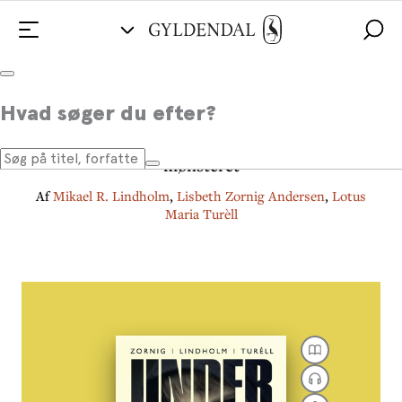
Underdanmarks jægersoldater
Hvad søger du efter?
Om at hjælpe brændte børn til at bryde
mønsteret
Af
Mikael R. Lindholm
,
Lisbeth Zornig Andersen
,
Lotus
Maria Turèll