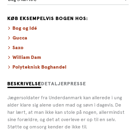
KØB EKSEMPELVIS BOGEN HOS:
Bog og Idé
Gucca
Saxo
William Dam
Polyteknisk Boghandel
BESKRIVELSE
DETALJER
PRESSE
Jægersoldater fra Underdanmark kan allerede i ung
alder klare sig alene uden mad og søvn i dagevis. De
har lært, at man ikke kan stole på nogen, allermindst
sine forældre, og det at overleve er op til en selv.
Støtte og omsorg kender de ikke til.