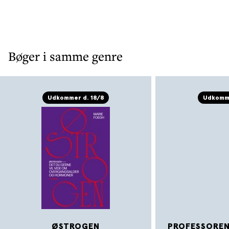
Bøger i samme genre
Udkommer d. 18/8
Udkomme
ØSTROGEN
PROFESSORENS