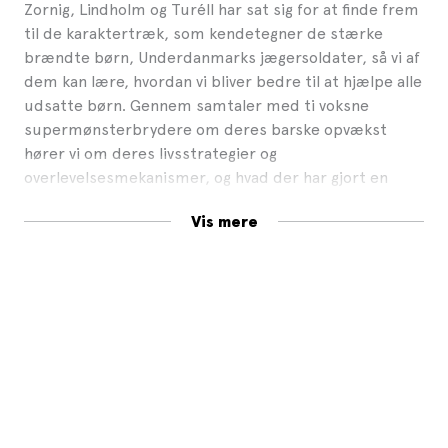
Zornig, Lindholm og Turéll har sat sig for at finde frem
til de karaktertræk, som kendetegner de stærke
brændte børn, Underdanmarks jægersoldater, så vi af
dem kan lære, hvordan vi bliver bedre til at hjælpe alle
udsatte børn. Gennem samtaler med ti voksne
supermønsterbrydere om deres barske opvækst
hører vi om deres livsstrategier og
overlevelsesmekanismer, og hvad der har gjort en
forskel for dem og hjulpet dem til at bryde
Vis mere
mønsteret. I bogen medvirker politiker Pia Olsen
Dyhr, arkitekt Gitte Andersen, professor Jørgen
Lange, bokser Dennis Ceylan, borgmester Erik
Nielsen, debattør Mads Holger, journalist Claus
Elgaard, forfatter Kristian Ditlev Jensen, lærer Karin
Schwartz og sikkerhedssupervisor Lasse Mortensen.