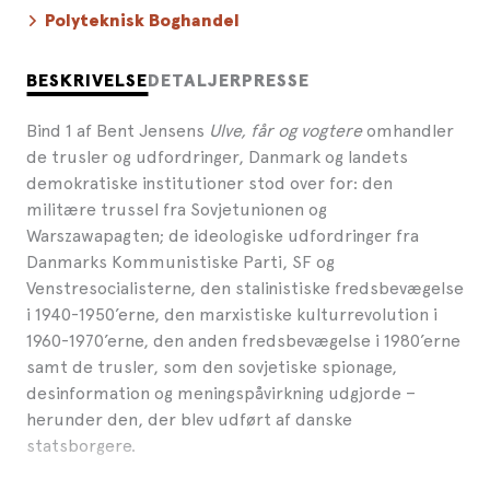
Polyteknisk Boghandel
BESKRIVELSE
DETALJER
PRESSE
Bind 1 af Bent Jensens
Ulve, får og vogtere
omhandler
de trusler og udfordringer, Danmark og landets
demokratiske institutioner stod over for: den
militære trussel fra Sovjetunionen og
Warszawapagten; de ideologiske udfordringer fra
Danmarks Kommunistiske Parti, SF og
Venstresocialisterne, den stalinistiske fredsbevægelse
i 1940-1950’erne, den marxistiske kulturrevolution i
1960-1970’erne, den anden fredsbevægelse i 1980’erne
samt de trusler, som den sovjetiske spionage,
desinformation og meningspåvirkning udgjorde –
herunder den, der blev udført af danske
statsborgere.
Bind 2 beskriver de foranstaltninger, det danske