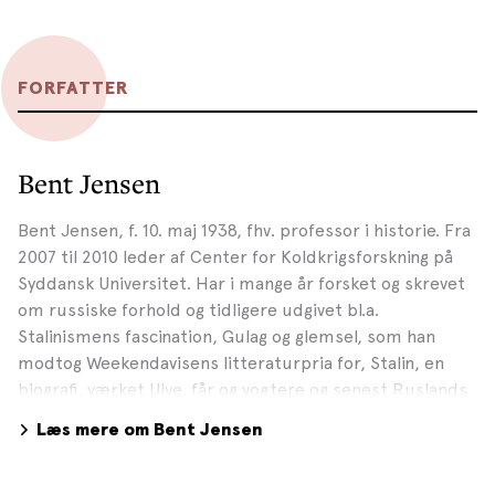
FORFATTER
Bent Jensen
Bent Jensen, f. 10. maj 1938, fhv. professor i historie. Fra
2007 til 2010 leder af Center for Koldkrigsforskning på
Syddansk Universitet. Har i mange år forsket og skrevet
om russiske forhold og tidligere udgivet bl.a.
Stalinismens fascination, Gulag og glemsel, som han
modtog Weekendavisens litteraturpria for, Stalin, en
biografi, værket Ulve, får og vogtere og senest Ruslands
undergang – revolutioner og sammenbrud 1917-1921. I
Læs mere om Bent Jensen
november 2022 er Bent Jensen aktuel med
erindringerne Modløber. Privatfoto, 2021