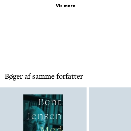
Vis mere
demokrati traf for at afværge såvel truslerne fra Øst
som udfordringerne fra danske østsympatisører: det
militære forsvar, den danske "ikke-
provokationspolitik" i forhold til Kreml, de danske
efterretningstjenester og deres indsats, private
antikommunistiske organisationer og det folkelige
Danmarks stilfærdige modstand. Endelig behandles
Socialdemokratiets forvandling i Den Kolde Krigs
sidste periode, årsagerne hertil og konsekvenserne
heraf.
Bøger af samme forfatter
Ulve, får og vogtere
bygger på et omfattende trykt og
utrykt materiale fra en række danske og udenlandske
statslige og private arkiver, hvoraf en stor del kommer
til anvendelse for første gang i dansk historieforskning.
Ulve, får og vogtere
skildrer, hvordan Danmark under
Den Kolde Krig stod mellem et kulturelt, politisk og
økonomisk tilhørsforhold til Vesten på den ene side og