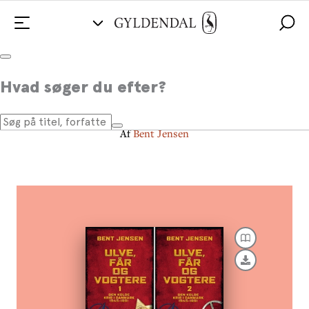
Ulve, får og vogtere
Hvad søger du efter?
Den Kolde Krig i Danmark 1945-1991
Af
Bent Jensen