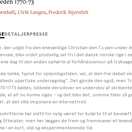
eden 1770-73
rstbøll
,
Ulrik Langen
,
Frederik Stjernfelt
SE
DETALJER
PRESSE
, der udgik fra den enevældige Christian den 7.s pen under in
ensee, blev ordet pludselig sat fri i det dansk-norske rige i
n ene dag til den anden ophørte al forhåndscensur på tryksage
ske tanke, typisk for oplysningstiden, var, at den frie debat s
dheds upartiske undersøgning”. Det gjorde den også, men Tr
70-1773 kaldes, lokkede derudover en underskov af skribenter
e, at alt nu kunne siges – og det blev det, somme tider så g
dt, at det ville imponere en internettroll.
skrifterne har indtil for nylig været for kulørte til at beskæf
og litterater, men her lægges de frem og fremmaner et levend
e i en kort, vild og eksperimenterende tid.