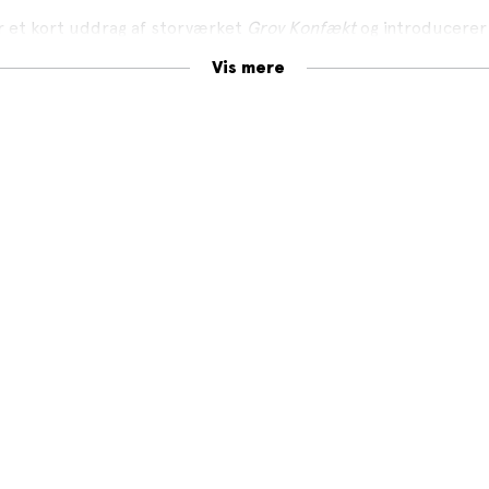
r et kort uddrag af storværket
Grov Konfækt
og introducerer 
ibenter fra trykkefrihedstiden.
Vis mere