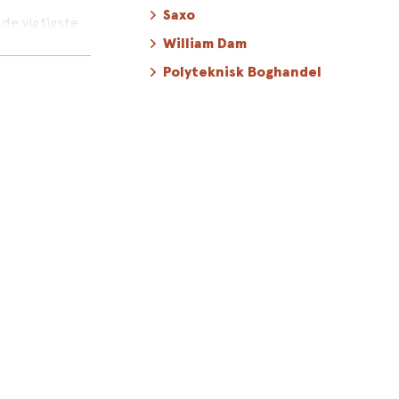
Saxo
de vigtigste
William Dam
Polyteknisk Boghandel