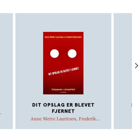
DIT OPSLAG ER BLEVET
SY
FJERNET
Anne Mette Lauritzen
,
Frederik
Stjernfelt