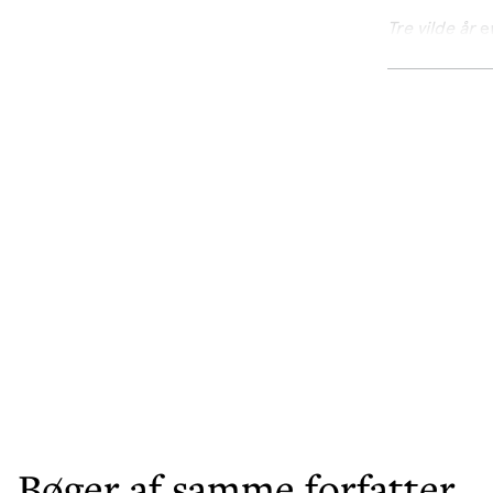
Tre vilde år
e
emner og skr
Bøger af samme forfatter