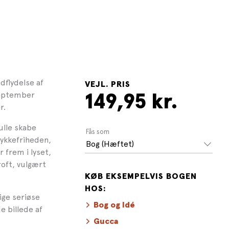
dflydelse af
VEJL. PRIS
 september
149,95 kr.
r.
kulle skabe
Fås som
ykkefriheden,
Bog (Hæftet)
 frem i lyset,
roft, vulgært
KØB EKSEMPELVIS BOGEN
HOS:
tige seriøse
Bog og Idé
e billede af
Gucca