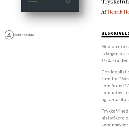
Trykkefrih
Af
Henrik Ho
BESKRIVEL
Hent forside
Med en ordre
livlægen Stru
1770. Fra de
Den idealisti
rum for ”San
som årene 17
som udnytted
og fantasiful
Trykkefriheds
historikere 
københavnern