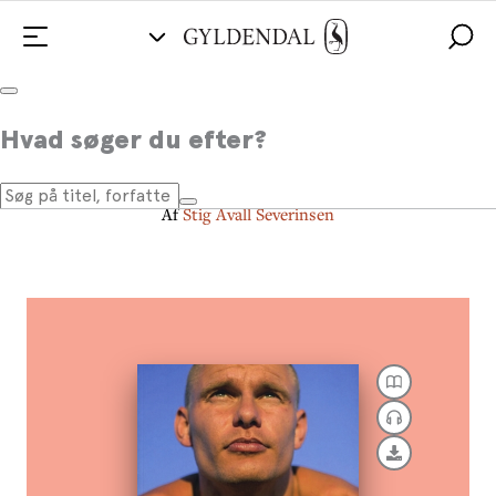
Træk vejret
Hvad søger du efter?
Mere energi – mindre stress
Af
Stig Åvall Severinsen