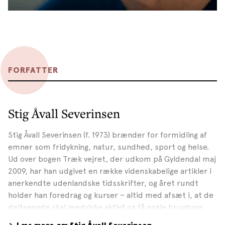
FORFATTER
Stig Åvall Severinsen
Stig Åvall Severinsen (f. 1973) brænder for formidling af
emner som fridykning, natur, sundhed, sport og helse.
Ud over bogen Træk vejret, der udkom på Gyldendal maj
2009, har han udgivet en række videnskabelige artikler i
anerkendte udenlandske tidsskrifter, og året rundt
holder han foredrag og kurser – altid med afsæt i, at de
deltagende skal medvirke aktivt og få nogle brugbare
øvelser med hjem til deres hverdag. Stig har en