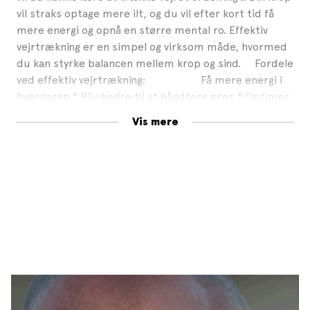
vil straks optage mere ilt, og du vil efter kort tid få
mere energi og opnå en større mental ro. Effektiv
vejrtrækning er en simpel og virksom måde, hvormed
du kan styrke balancen mellem krop og sind. Fordele
ved effektiv vejrtrækning: Få mere energi i
hverdagen * Bliv bedre til at håndtere pres * Optimer
dine præstationer på arbejde og i sport * Undgå at
Vis mere
blive syg eller bliv hurtigere rask * Minimer kroniske
eller forbigående smerter * Bliv gladere og få et lysere
sind * Lev et sundere og længere liv “De, som
trækker vejret halvt, lever halvt” Acharya Milind Kumar
Bhardwaj