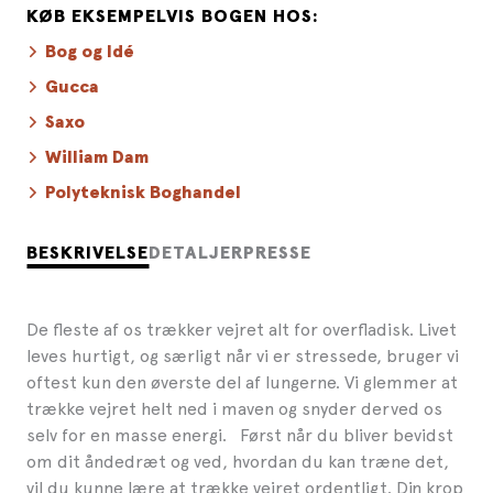
KØB EKSEMPELVIS BOGEN HOS:
Bog og Idé
Gucca
Saxo
William Dam
Polyteknisk Boghandel
BESKRIVELSE
DETALJER
PRESSE
De fleste af os trækker vejret alt for overfladisk. Livet
leves hurtigt, og særligt når vi er stressede, bruger vi
oftest kun den øverste del af lungerne. Vi glemmer at
trække vejret helt ned i maven og snyder derved os
selv for en masse energi. Først når du bliver bevidst
om dit åndedræt og ved, hvordan du kan træne det,
vil du kunne lære at trække vejret ordentligt. Din krop