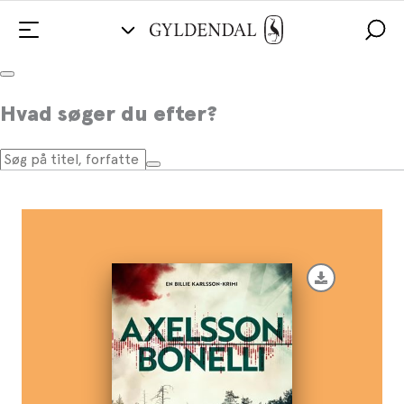
Tavs vrede
Hvad søger du efter?
Af
Åsa Bonelli
,
Ida Axelsson