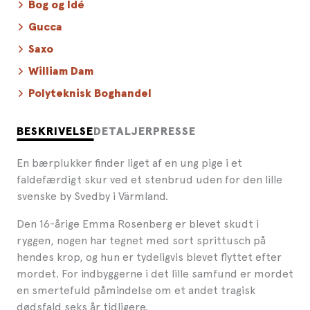
Bog og Idé
Gucca
Saxo
William Dam
Polyteknisk Boghandel
BESKRIVELSE
DETALJER
PRESSE
En bærplukker finder liget af en ung pige i et
faldefærdigt skur ved et stenbrud uden for den lille
svenske by Svedby i Värmland.
Den 16-årige Emma Rosenberg er blevet skudt i
ryggen, nogen har tegnet med sort sprittusch på
hendes krop, og hun er tydeligvis blevet flyttet efter
mordet. For indbyggerne i det lille samfund er mordet
en smertefuld påmindelse om et andet tragisk
dødsfald seks år tidligere.