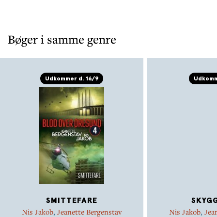
Bøger i samme genre
Udkommer d. 16/9
Udkomm
SMITTEFARE
SKYG
Nis Jakob
,
Jeanette Bergenstav
Nis Jakob
,
Jea