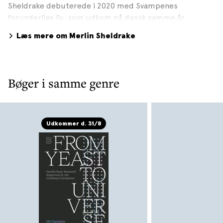
Sheldrake debuterede i 2020 med Svampenes
forunderlige liv, som udkom på dansk samme år.
Læs mere om Merlin Sheldrake
Bøger i samme genre
Udkommer d. 31/8