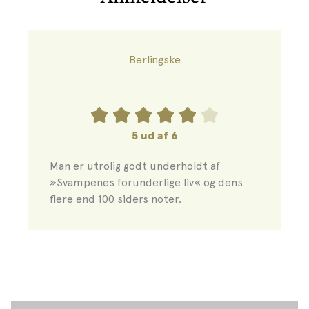
mere nysgerrig og fuld af forundring og med et
udvidet verdenssyn.
Berlingske
5 ud af 6
Man er utrolig godt underholdt af
»Svampenes forunderlige liv« og dens
flere end 100 siders noter.