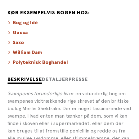
KØB EKSEMPELVIS BOGEN HOS:
Bog og Idé
Gucca
Saxo
William Dam
Polyteknisk Boghandel
BESKRIVELSE
DETALJER
PRESSE
Svampenes forunderlige liv
er en vidunderlig bog om
svampenes vidtrækkende rige skrevet af den britiske
biolog Merlin Sheldrake. Der er noget fascinerende ved
svampe. Hvad enten man tænker på dem, som vi kan
finde i skoven eller i supermarkedet, eller dem der
kan bruges til at fremstille penicillin og redde os fra
alle mulige sygdomme, eller skimmelsvampe, der kan