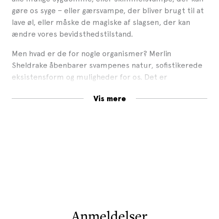
gøre os syge – eller gærsvampe, der bliver brugt til at
lave øl, eller måske de magiske af slagsen, der kan
ændre vores bevidsthedstilstand.
Men hvad er de for nogle organismer? Merlin
Sheldrake åbenbarer svampenes natur, sofistikerede
eksistensform og muligheder for os. Det er
overraskende og tankevækkende læsning. Nyere
Vis mere
forskning tyder fx på, at svampe kan bruges til
behandling af psykiske sygdomme som angst og
depression, og der bliver arbejdet på at udvikle
teknologi til at få svampe til at spise plastik,
sprængstoffer og pesticider.
Svampenes forunderlige liv
henvender sig til et bredt
publikum, den blander naturfortælling,
videnskabsformidling, kulturhistorie og personlig
beretning, og man er grundlæggende i godt
Anmeldelser
selskab. Bogen efterlader læseren både klogere,