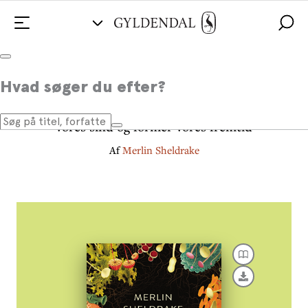
Svampenes forunderlige liv
Hvad søger du efter?
Hvordan de skaber vores verden, forandrer
vores sind og former vores fremtid
Af
Merlin Sheldrake