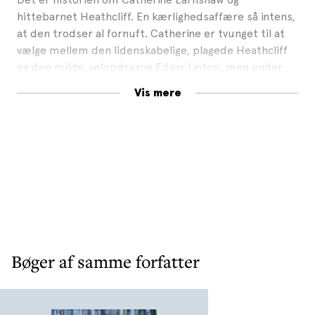
hittebarnet Heathcliff. En kærlighedsaffære så intens,
at den trodser al fornuft. Catherine er tvunget til at
vælge mellem den lidenskabelige, plagede Heathcliff
og den milde, velopdragne Edgar Linton, men ender
med at underkaste sig sin stands forventninger. Flere
Vis mere
år senere vender Heathcliff tilbage, rig og dannet og
med planer om hævn.
Stormfulde højder
af Emily Brontë er en gotisk
slægtsroman om en altfortærende lidenskab.
Bøger af samme forfatter