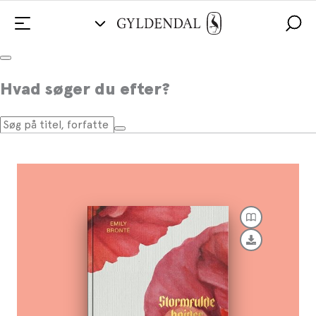
Stormfulde højder
Hvad søger du efter?
Af
Emily Brontë