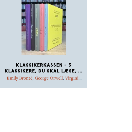
KLASSIKERKASSEN - 5
KLASSIKERE, DU SKAL LÆSE,
...
Emily Brontë
,
George Orwell
,
Virginia
Woolf
,
Knut Hamsun
,
Mary Shelley