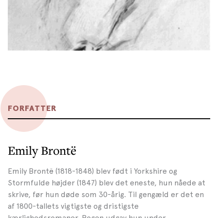
FORFATTER
Emily Brontë
Emily Brontë (1818-1848) blev født i Yorkshire og
Stormfulde højder (1847) blev det eneste, hun nåede at
skrive, før hun døde som 30-årig. Til gengæld er det en
af 1800-tallets vigtigste og dristigste
kærlighedsromaner. Bogen udgav hun under