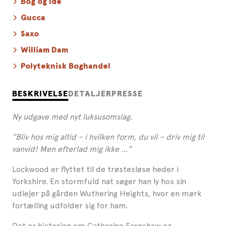
Bog og Idé
Gucca
Saxo
William Dam
Polyteknisk Boghandel
BESKRIVELSE
DETALJER
PRESSE
Ny udgave med nyt luksusomslag.
”Bliv hos mig altid – i hvilken form, du vil – driv mig til
vanvid! Men efterlad mig ikke …”
Lockwood er flyttet til de trøstesløse heder i
Yorkshire. En stormfuld nat søger han ly hos sin
udlejer på gården Wuthering Heights, hvor en mørk
fortælling udfolder sig for ham.
Det er historien om Catherine Earnshaw og