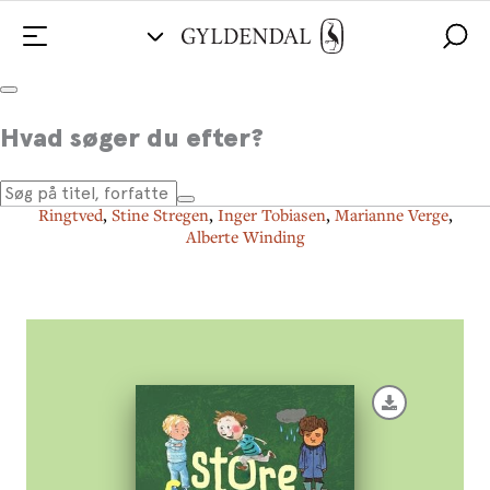
Store følelser for de mindste
Hvad søger du efter?
Af
Rasmus Bregnhøi
,
Trine Bundsgaard
,
Mikkel Sommer
Christensen
,
Kirsten Sonne Harild
,
Charlotte Pardi
,
Glenn
Ringtved
,
Stine Stregen
,
Inger Tobiasen
,
Marianne Verge
,
Alberte Winding