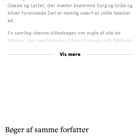
Glæde og Latter, der møder brødrene Sorg og Gråd og
bliver forelskede Det er nemlig svært at skille følelser
ad.
En samling skønne billedbøger om nogle af alle de
følelser, der kan fylde hos både store og små. Både de
rare følelser og de lidt mindre rare.
Vis mere
Bøger af samme forfatter