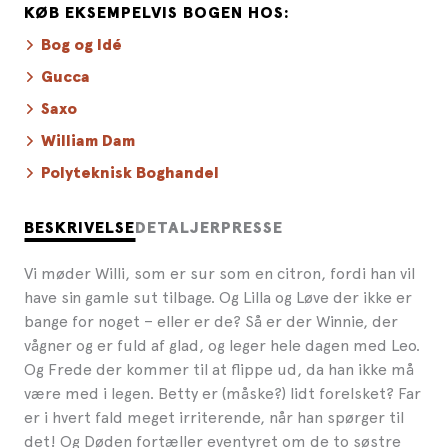
KØB EKSEMPELVIS BOGEN HOS:
Bog og Idé
Gucca
Saxo
William Dam
Polyteknisk Boghandel
BESKRIVELSE
DETALJER
PRESSE
Vi møder Willi, som er sur som en citron, fordi han vil
have sin gamle sut tilbage. Og Lilla og Løve der ikke er
bange for noget – eller er de? Så er der Winnie, der
vågner og er fuld af glad, og leger hele dagen med Leo.
Og Frede der kommer til at flippe ud, da han ikke må
være med i legen. Betty er (måske?) lidt forelsket? Far
er i hvert fald meget irriterende, når han spørger til
det! Og Døden fortæller eventyret om de to søstre