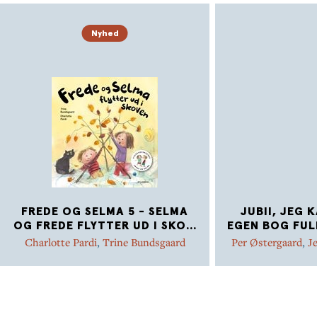
Nyhed
FREDE OG SELMA 5 - SELMA
JUBII, JEG 
OG FREDE FLYTTER UD I SKO
...
EGEN BOG FUL
Charlotte Pardi
,
Trine Bundsgaard
Per Østergaard
,
J
Marie Duedahl
,
Met
Jensen
,
Kim Dals
Mikkel Straarup 
Hammer
,
Dina Gel
Rasmus