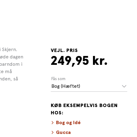
 Skjern.
VEJL. PRIS
 døde dagen
249,95 kr.
 barndom i
rte må
anden, så
Fås som
Bog (Hæftet)
KØB EKSEMPELVIS BOGEN
HOS:
Bog og Idé
Gucca