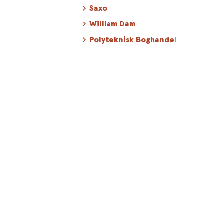
Saxo
William Dam
Polyteknisk Boghandel