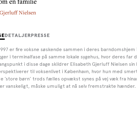
om en familie
Gjerluff Nielsen
SE
DETALJER
PRESSE
1997 er fire voksne søskende sammen i deres barndomshjem i
gger i terminalfase på samme lokale sygehus, hvor deres far
ngspunkt i disse dage skildrer Elisabeth Gjerluff Nielsen sin
erspektiverer til voksenlivet i København, hvor hun med sme
e ’store børn’ trods fælles opvækst synes på vej væk fra hin
t er vanskeligt, måske umuligt at nå selv fremstrakte hænder.