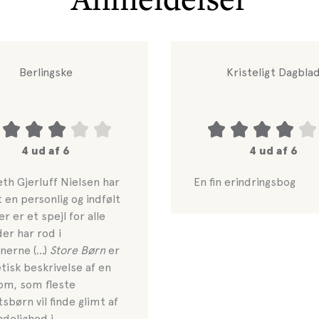
Berlingske
Kristeligt Dagbla
4 ud af 6
4 ud af 6
eth Gjerluff Nielsen har
En fin erindringsbog
 en personlig og indfølt
r er et spejl for alle
er har rod i
onerne (…)
Store Børn
er
tisk beskrivelse af en
om, som fleste
sbørn vil finde glimt af
delighed i.