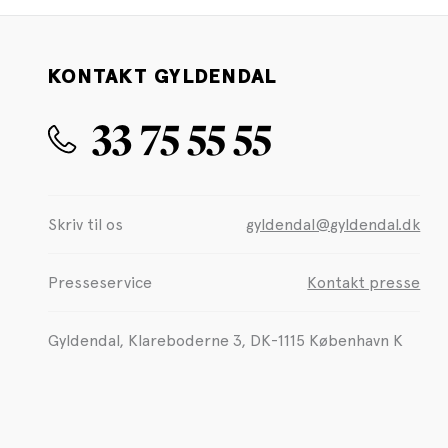
KONTAKT GYLDENDAL
33 75 55 55
Skriv til os
gyldendal@gyldendal.dk
Presseservice
Kontakt presse
Gyldendal, Klareboderne 3, DK-1115 København K