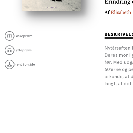
Erindring 
Af
Elisabeth 
BESKRIVEL
Læseprøve
Nytårsaften 
Lytteprøve
Deres mor li
før. Med udga
Hent forside
60’erne og p
erkende, at d
langt, at de