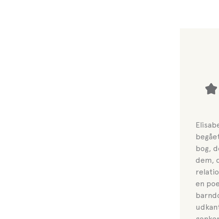
Elisab
begået
bog, de
dem, d
relati
en poe
barnd
udkant
genken