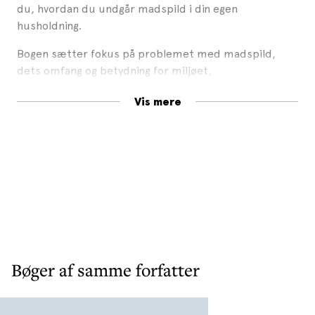
du, hvordan du undgår madspild i din egen
husholdning.
Bogen sætter fokus på problemet med madspild,
dets omfang og betydning for miljøet,
verdenssamfundet og ikke mindst pengepungen
Vis mere
–
og kommer med gode råd til, hvordan du kan komme
spildet til livs.
Store danske madpersonligheder som Francis
Cardenau, Katrine Klinken, Camilla Plum, Thomas
Rode Andersen
Bøger af samme forfatter
og elever og lærere fra Suhrs Madakademiet har i den
gode sags tjeneste bidraget med lækre opskrifter på
mad, der er baseret på rester. De fleste rester kan