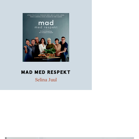
genopstå som sunde og gode retter dagen efter, hvis
man som her får lidt hjælp og inspiration til, hvordan
det kan gøres.
MAD MED RESPEKT
Selina Juul