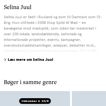
Selina Juul
Selina Juul er født i Rusland og kom til Danmark som 13-
årig. Hun stiftede i 2008 Stop Spild Af Mad – en
bevægelse mod madspild, som siden har medvirket i
over 200 lokale, landsdækkende, nationale og
internationale projekter, events, kampagner,
overskudsmadindsamlinger, analyser, debatter m.m.,
blandt andet i samarbejde med regeringen, EU og FN. I
dag er Selina Juul bestyrelsesformand i organisationen
Læs mere om Selina Juul
Stop Spild Af Mad og bestyrelsesmedlem i regeringens
Tænketank om forebyggelse af madspild og fødevaretab.
Selina Juul har på Gyldendal udgivet Stop spild af mad -
en kogebog med mere i 2011 samt Mad med respekt i
Bøger i samme genre
2019 med deltagelse af bl.a. H.K.H. Prinsesse Marie.
Selina Juul er en af Champions 12.3 som er globale
ambassadører for at fremme FN’s Verdensmål for
bæredygtig udvikling, delmål 12.3, om at halvere verdens
Udkommer d. 20/8