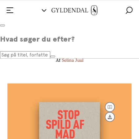
Stop spild af mad
Hvad søger du efter?
En kogebog med mere
Af
Selina Juul