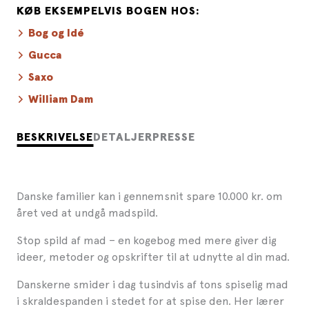
KØB EKSEMPELVIS BOGEN HOS:
Bog og Idé
Gucca
Saxo
William Dam
BESKRIVELSE
DETALJER
PRESSE
Danske familier kan i gennemsnit spare 10.000 kr. om
året ved at undgå madspild.
Stop spild af mad – en kogebog med mere giver dig
ideer, metoder og opskrifter til at udnytte al din mad.
Danskerne smider i dag tusindvis af tons spiselig mad
i skraldespanden i stedet for at spise den. Her lærer