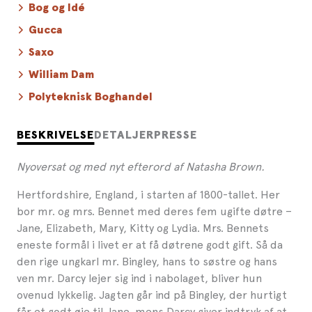
Bog og Idé
Gucca
Saxo
William Dam
Polyteknisk Boghandel
BESKRIVELSE
DETALJER
PRESSE
Nyoversat og med nyt efterord af Natasha Brown.
Hertfordshire, England, i starten af 1800-tallet. Her
bor mr. og mrs. Bennet med deres fem ugifte døtre –
Jane, Elizabeth, Mary, Kitty og Lydia. Mrs. Bennets
eneste formål i livet er at få døtrene godt gift. Så da
den rige ungkarl mr. Bingley, hans to søstre og hans
ven mr. Darcy lejer sig ind i nabolaget, bliver hun
ovenud lykkelig. Jagten går ind på Bingley, der hurtigt
får et godt øje til Jane, mens Darcy giver indtryk af at