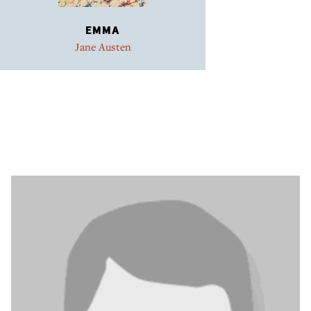
over tid og sted, fordi hun ser
mennesket, som det er, og ønsker at
EMMA
beskrive vejen til frihed for den enkelte.
Jane Austen