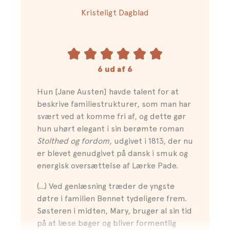
Prize og Orwell Prize for Fiction, og er næste år aktuel
Kristeligt Dagblad
med romanen
Det universelle
. Hun har skrevet
efterordet direkte til denne danske udgave af
Stolthed og fordom
.
Denne bog er oversat af Lærke Pade
6 ud af 6
Hun [Jane Austen] havde talent for at
beskrive familiestrukturer, som man har
svært ved at komme fri af, og dette gør
hun uhørt elegant i sin berømte roman
Stolthed og fordom
, udgivet i 1813, der nu
er blevet genudgivet på dansk i smuk og
energisk oversættelse af Lærke Pade.
(…) Ved genlæsning træder de yngste
døtre i familien Bennet tydeligere frem.
Søsteren i midten, Mary, bruger al sin tid
på at læse bøger og bliver formentlig