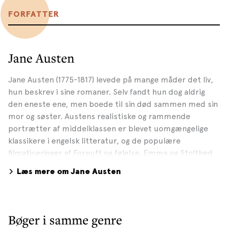
FORFATTER
Jane Austen
Jane Austen (1775-1817) levede på mange måder det liv,
hun beskrev i sine romaner. Selv fandt hun dog aldrig
den eneste ene, men boede til sin død sammen med sin
mor og søster. Austens realistiske og rammende
portrætter af middelklassen er blevet uomgængelige
klassikere i engelsk litteratur, og de populære
filmatiseringer af Fornuft og følelse, Emma og Stolthed
og fordom har op gennem 90'erne skabt fornyet
Læs mere om Jane Austen
interesse for Austens evigt aktuelle forfatterskab.
Bøger i samme genre