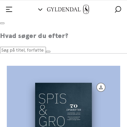
Spis & Gro
Hvad søger du efter?
Af
Adam Engel
,
Nanna Damkjær Østensgaard