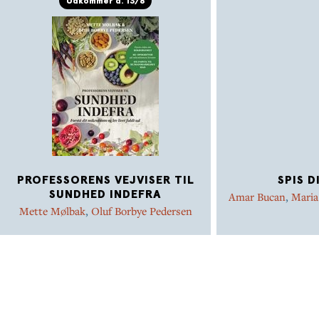
Udkommer d. 13/8
PROFESSORENS VEJVISER TIL
SPIS D
SUNDHED INDEFRA
Amar Bucan
,
Maria
Mette Mølbak
,
Oluf Borbye Pedersen