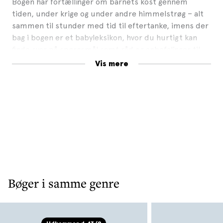
Bogen har fortællinger om barnets kost gennem
tiden, under krige og under andre himmelstrøg – alt
sammen til stunder med tid til eftertanke, imens der
bag i bogen er et babyleksikon, hvor du hurtigt kan
finde svar på spørgsmål samt råd og anbefalinger til
barnets kost.
Vis mere
Spis & Gro
hviler på Sundhedsstyrelsens anbefalinger
og sundhedsfaglig, evidensbaseret viden om
babymad.
Bøger i samme genre