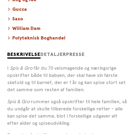
Gucca
Saxo
William Dam
Polyteknisk Boghandel
BESKRIVELSE
DETALJER
PRESSE
I
Spis & Gro
får du 70 velsmagende og næringsrige
opskrifter både til babyen, der skal have sin første
skefuld og til barnet, der er 1 år og kan spise stort set
det samme som resten af familien.
Spis & Gro
rummer også opskrifter til hele familien, så
du undgår at skulle tilberede forskellige retter – alle
kan spise det samme, blot i forskellige udgaver alt
efter alder og spiseudvikling.