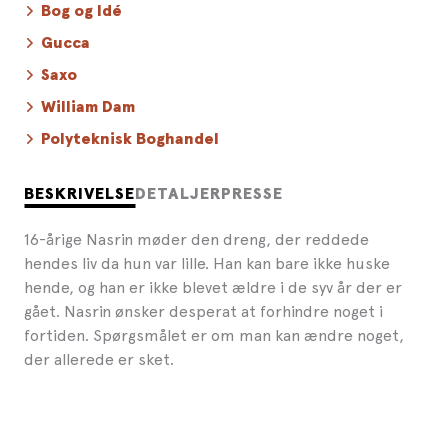
Bog og Idé
Gucca
Saxo
William Dam
Polyteknisk Boghandel
BESKRIVELSE
DETALJER
PRESSE
16-årige Nasrin møder den dreng, der reddede
hendes liv da hun var lille. Han kan bare ikke huske
hende, og han er ikke blevet ældre i de syv år der er
gået. Nasrin ønsker desperat at forhindre noget i
fortiden. Spørgsmålet er om man kan ændre noget,
der allerede er sket.