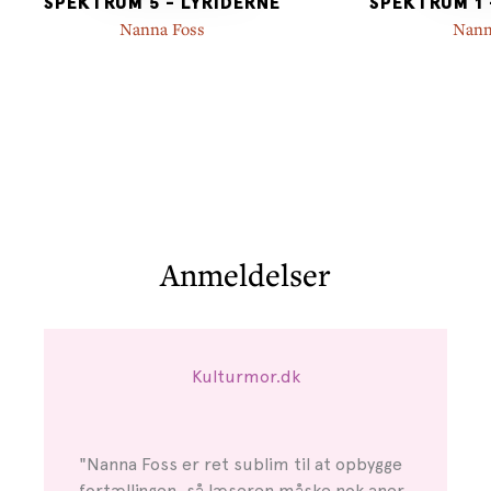
SPEKTRUM 5 - LYRIDERNE
SPEKTRUM 1 
Nanna Foss
Nann
Anmeldelser
Kulturmor.dk
"Nanna Foss er ret sublim til at opbygge
fortællingen, så læseren måske nok aner,