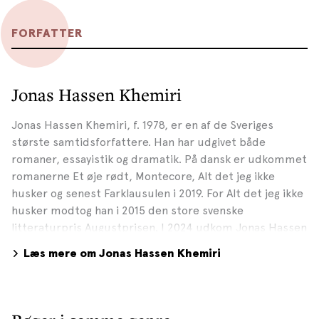
FORFATTER
Jonas Hassen Khemiri
Jonas Hassen Khemiri, f. 1978, er en af de Sveriges
største samtidsforfattere. Han har udgivet både
romaner, essayistik og dramatik. På dansk er udkommet
romanerne Et øje rødt, Montecore, Alt det jeg ikke
husker og senest Farklausulen i 2019. For Alt det jeg ikke
husker modtog han i 2015 den store svenske
litteraturpris Augustprisen. I 2024 udkom Jonas Hassen
Khemiris roman SØSTRENE på dansk. For den var han
Læs mere om Jonas Hassen Khemiri
nomineret til Augustprisen 2023. Foto: Max Burkhalter,
2023