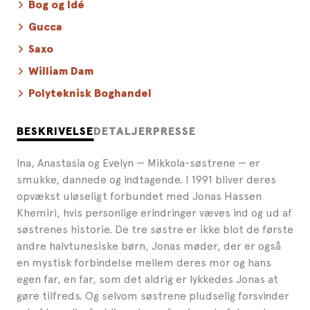
Bog og Idé
Gucca
Saxo
William Dam
Polyteknisk Boghandel
BESKRIVELSE
DETALJER
PRESSE
Ina, Anastasia og Evelyn — Mikkola-søstrene — er
smukke, dannede og indtagende. I 1991 bliver deres
opvækst uløseligt forbundet med Jonas Hassen
Khemiri, hvis personlige erindringer væves ind og ud af
søstrenes historie. De tre søstre er ikke blot de første
andre halvtunesiske børn, Jonas møder, der er også
en mystisk forbindelse mellem deres mor og hans
egen far, en far, som det aldrig er lykkedes Jonas at
gøre tilfreds. Og selvom søstrene pludselig forsvinder