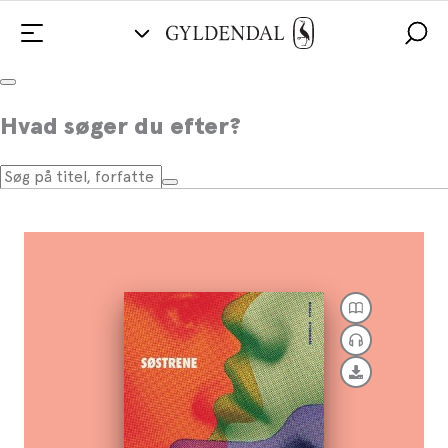
Søstrene
Hvad søger du efter?
Af
Jonas Hassen Khemiri