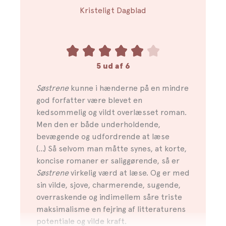
komplekse og ubrydelige bånd.
Kristeligt Dagblad
”En sand sproglig fryd at læse – det er skarpt,
sorgfuldt og vældigt underholdende.”
– SR Kulturnytt
5 ud af 6
Denne bog er oversat af Birgitte Steffen Nielsen
Søstrene
kunne i hænderne på en mindre
god forfatter være blevet en
kedsommelig og vildt overlæsset roman.
Men den er både underholdende,
bevægende og udfordrende at læse
(...) Så selvom man måtte synes, at korte,
koncise romaner er saliggørende, så er
Søstrene
virkelig værd at læse. Og er med
sin vilde, sjove, charmerende, sugende,
overraskende og indimellem såre triste
maksimalisme en fejring af litteraturens
potentiale og vilde kraft.