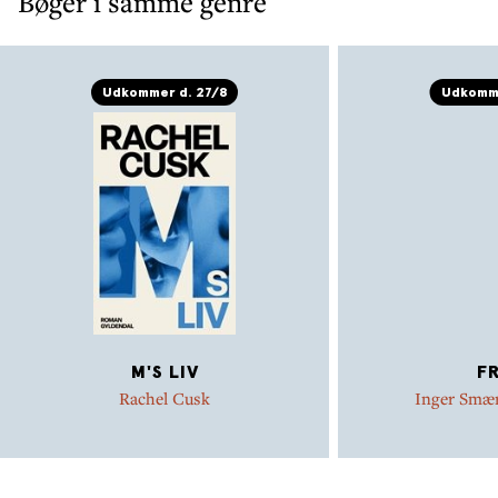
Bøger i samme genre
Udkommer d. 27/8
Udkomme
M'S LIV
FR
Rachel Cusk
Inger Smæ