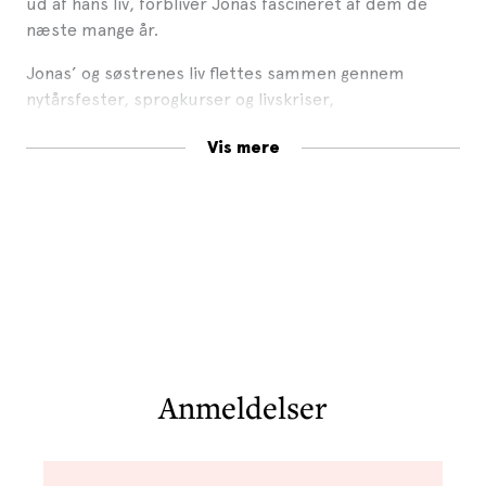
ud af hans liv, forbliver Jonas fascineret af dem de
næste mange år.
Jonas’ og søstrenes liv flettes sammen gennem
nytårsfester, sprogkurser og livskriser,
kærlighedsaffærer og tabte venskaber. Men mest
Vis mere
gennem den mærkelige fornemmelse af, at deres liv
styres af en forbandelse – alt hvad du elsker, skal du
miste – som stammer fra et andet land og en anden
tid.
Historien udspiller sig på tværs af Sverige, Tunesien,
Tyskland og New York fra 1991 til 2035 og udfolder
uforglemmelige karakterer, steder og spørgsmål om,
hvordan man bryder fri af fortiden, sprogets forhold
til frihed og den forbandelse, der ubønhørligt bor i
Anmeldelser
tidens gang.
SØSTRENE er en strålende opfindsom roman om tid
og erindring, længsler og tab og søsterskabets