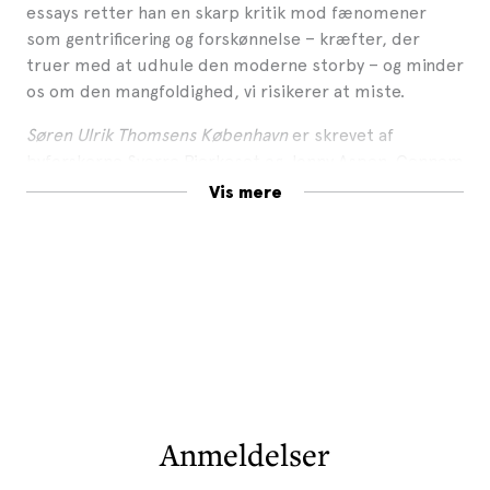
essays retter han en skarp kritik mod fænomener
som gentrificering og forskønnelse – kræfter, der
truer med at udhule den moderne storby – og minder
os om den mangfoldighed, vi risikerer at miste.
Søren Ulrik Thomsens København
er skrevet af
byforskerne Sverre Bjerkeset og Jonny Aspen. Gennem
samtaler med Thomsen og læsninger af hans værker
Vis mere
viser de, hvordan god skønlitteratur kan være en kilde
til storbyerfaringer, som faglitteraturen har svært ved
at indfange.
Anmeldelser