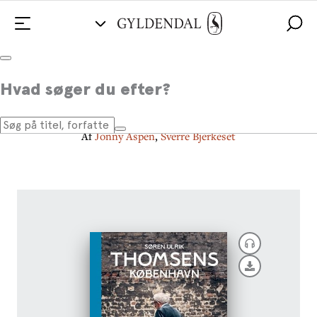
Søren Ulrik Thomsens
Hvad søger du efter?
København
Af
Jonny Aspen
,
Sverre Bjerkeset