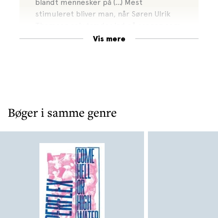
blandt mennesker på (...) Mest
stimuleret bliver man, når Søren Ulrik
Thomsen selv træder ind på scenen som
samtalepartner, vejviser og
Vis mere
byvandringsmand i et København, han
stadig elsker – trods gentrificeringens og
provinsialiseringens dobbelte svøbe"
Bøger i samme genre