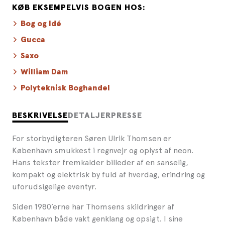
KØB EKSEMPELVIS BOGEN HOS:
Bog og Idé
Gucca
Saxo
William Dam
Polyteknisk Boghandel
BESKRIVELSE
DETALJER
PRESSE
For storbydigteren Søren Ulrik Thomsen er
København smukkest i regnvejr og oplyst af neon.
Hans tekster fremkalder billeder af en sanselig,
kompakt og elektrisk by fuld af hverdag, erindring og
uforudsigelige eventyr.
Siden 1980’erne har Thomsens skildringer af
København både vakt genklang og opsigt. I sine