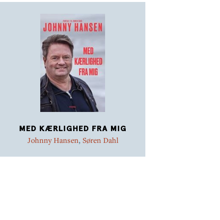
På trods af den store anerkendelse, en fornem
karriere med både sjove og seriøse roller,
anmelderros og år efter år et fyldt cirkustelt, er
Søren Østergaard stadig et beskedent menneske, der
kan tvivle på, om det, han laver, nu også er godt nok.
Som han siger, når han inviteres på middage på
parnasset: ”Hvad ser de i mig?”
Lisbet Lundquist deltager med skønne anekdoter og
kærlige lovprisninger. Fotografen Mingo har taget
bogens stemningsmættede billeder.
MED KÆRLIGHED FRA MIG
Johnny Hansen
,
Søren Dahl