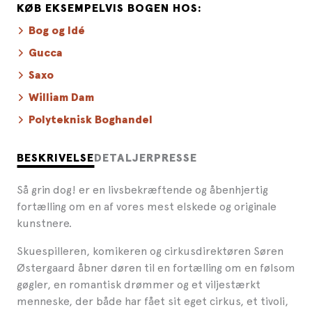
KØB EKSEMPELVIS BOGEN HOS:
Bog og Idé
Gucca
Saxo
William Dam
Polyteknisk Boghandel
BESKRIVELSE
DETALJER
PRESSE
Så grin dog! er en livsbekræftende og åbenhjertig
fortælling om en af vores mest elskede og originale
kunstnere.
Skuespilleren, komikeren og cirkusdirektøren Søren
Østergaard åbner døren til en fortælling om en følsom
gøgler, en romantisk drømmer og et viljestærkt
menneske, der både har fået sit eget cirkus, et tivoli,