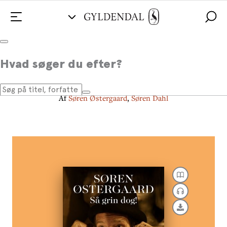
Søren Østergaard. Så grin dog!
Hvad søger du efter?
En livsfortælling skrevet af Søren Dahl
Af
Søren Østergaard
,
Søren Dahl