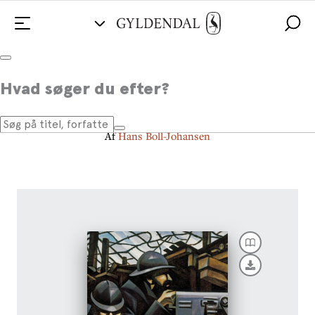
Sønderjyder i krig
Hvad søger du efter?
En europæisk historie
Af
Hans Boll-Johansen