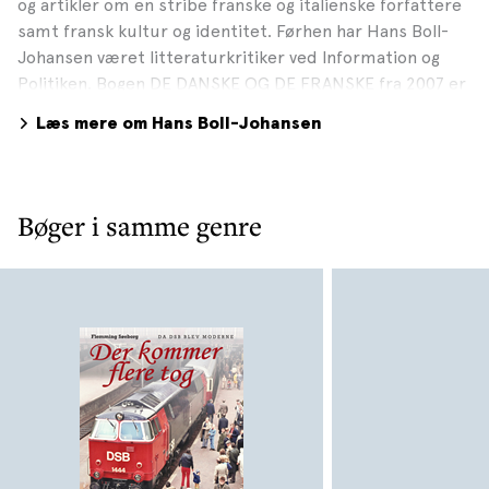
og artikler om en stribe franske og italienske forfattere
samt fransk kultur og identitet. Førhen har Hans Boll-
Johansen været litteraturkritiker ved Information og
Politiken. Bogen DE DANSKE OG DE FRANSKE fra 2007 er
Hans Boll-Johansens personlige faglige gennemgang af,
Læs mere om Hans Boll-Johansen
hvordan fransk kultur, kunst, litteratur, teater,
gastronomi og underholdning har påvirket og
interesseret danskere gennem de seneste par
århundreder. I 2015 udkom DANSKERPARK OG
Bøger i samme genre
TYSKERPAK, der er en erindringsbog om hævntørst og
bitterhed efter Anden Verdenskrig. Foto: Laila
Versemann, 2016