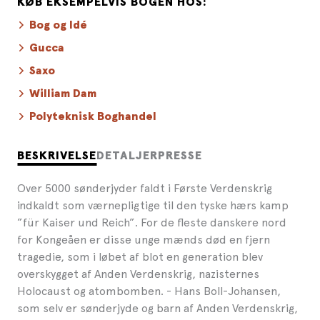
KØB EKSEMPELVIS BOGEN HOS:
Bog og Idé
Gucca
Saxo
William Dam
Polyteknisk Boghandel
BESKRIVELSE
DETALJER
PRESSE
Over 5000 sønderjyder faldt i Første Verdenskrig
indkaldt som værnepligtige til den tyske hærs kamp
”für Kaiser und Reich”. For de fleste danskere nord
for Kongeåen er disse unge mænds død en fjern
tragedie, som i løbet af blot en generation blev
overskygget af Anden Verdenskrig, nazisternes
Holocaust og atombomben. - Hans Boll-Johansen,
som selv er sønderjyde og barn af Anden Verdenskrig,