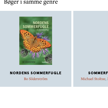
Bøger i samme genre
NORDENS SOMMERFUGLE
SOMMERF
Bo Söderström
Michael Stoltze
,
Susan Linds