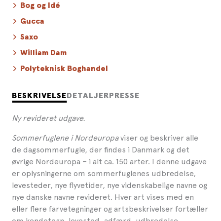
Bog og Idé
Gucca
Saxo
William Dam
Polyteknisk Boghandel
BESKRIVELSE
DETALJER
PRESSE
Ny revideret udgave.
Sommerfuglene i Nordeuropa
viser og beskriver alle
de dagsommerfugle, der findes i Danmark og det
øvrige Nordeuropa – i alt ca. 150 arter. I denne udgave
er oplysningerne om sommerfuglenes udbredelse,
levesteder, nye flyvetider, nye videnskabelige navne og
nye danske navne revideret. Hver art vises med en
eller flere farvetegninger og artsbeskrivelser fortæller
om kendetegn, levested, adfærd, udbredelse