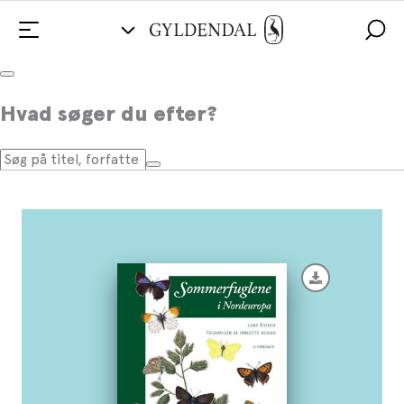
Sommerfuglene i Nordeuropa
Hvad søger du efter?
Af
Lars Trolle