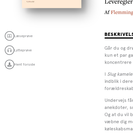
Leveregler
Af
Flemming
BESKRIVEL
Læseprøve
Går du og dr
Lytteprøve
kun et par ga
koncentrere 
Hent forside
I
Slug kamele
indblik i der
forældreskab
Undervejs få
anekdoter, s
Og at du vil 
væbne dig me
køleskabsmani