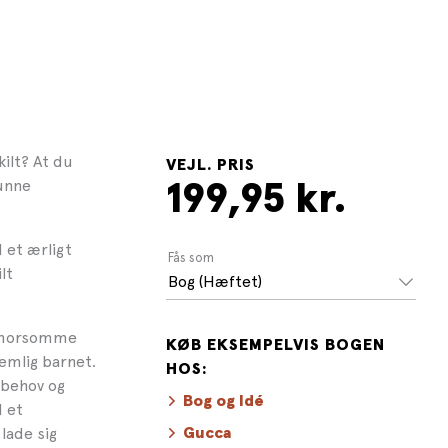
ilt? At du
VEJL. PRIS
kunne
199,95 kr.
 et ærligt
Fås som
lt
Bog (Hæftet)
g morsomme
KØB EKSEMPELVIS BOGEN
emlig barnet.
HOS:
e behov og
Bog og Idé
d et
lade sig
Gucca