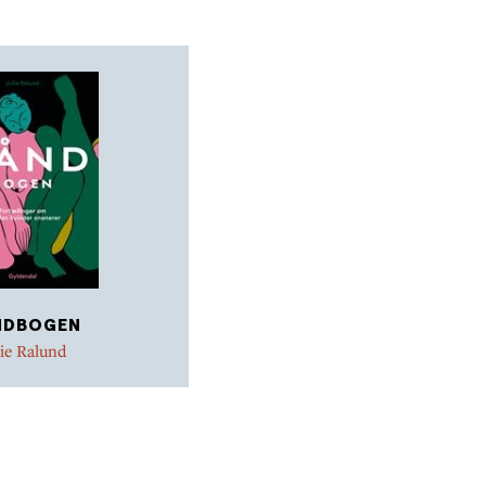
NDBOGEN
lie Ralund