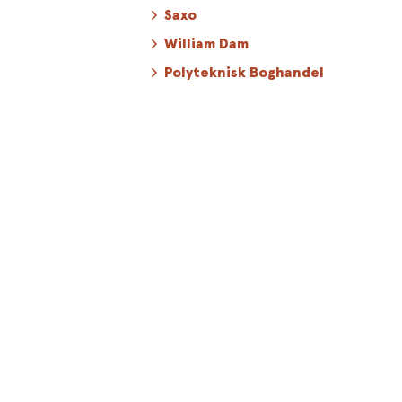
Saxo
William Dam
Polyteknisk Boghandel