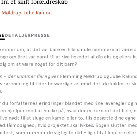
 fra et skilt forældreskab
 Møldrup
,
Julie Ralund
SE
DETALJER
PRESSE
ømmer om, at det var bare en lille smule nemmere at være sk
nge om året var parat til at rive hovedet af din eks og ellers 
dig om at være noget for dit barn?
n – der kommer flere
giver Flemming Møldrup og Julie Ralund
es rørende og til tider besværlige vej mod det, de kalder et ski
.
r du forfatternes erindringer blandet med ?ne leveregler o
om hjælper med at huske på, hvad der er kernen i det hele, n
blive nødt til at sluge en kamel eller to, tilsidesætte dine egn
d tålmodighed, hvis projektet skal lykkes. Bogen slutter me
fest, som rummer de vigtigste råd – lige til at kopiere eller 