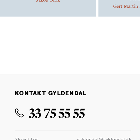
Gert Martin
KONTAKT GYLDENDAL
33 75 55 55
Skriv til os
gyldendal@gyldendal.dk