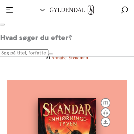
Skandar 1 - Skandar og
Hvad søger du efter?
enhjørningetyven
Af
Annabel Steadman