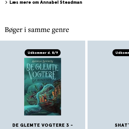
Læs mere om Annabel Steadman
Bøger i samme genre
Udkommer d. 8/9
Udkomm
DE GLEMTE VOGTERE 3 -
SHAT