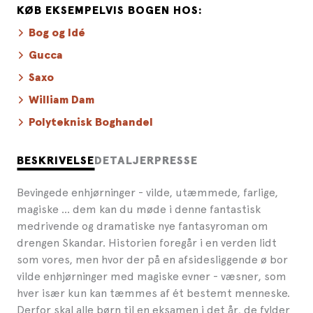
KØB EKSEMPELVIS BOGEN HOS:
Bog og Idé
Gucca
Saxo
William Dam
Polyteknisk Boghandel
BESKRIVELSE
DETALJER
PRESSE
Bevingede enhjørninger - vilde, utæmmede, farlige,
magiske ... dem kan du møde i denne fantastisk
medrivende og dramatiske nye fantasyroman om
drengen Skandar. Historien foregår i en verden lidt
som vores, men hvor der på en afsidesliggende ø bor
vilde enhjørninger med magiske evner - væsner, som
hver især kun kan tæmmes af ét bestemt menneske.
Derfor skal alle børn til en eksamen i det år, de fylder