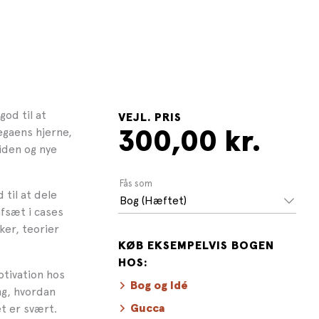
od til at
VEJL. PRIS
legaens hjerne,
300,00 kr.
iden og nye
Fås som
 til at dele
Bog (Hæftet)
afsæt i cases
er, teorier
KØB EKSEMPELVIS BOGEN
HOS:
otivation hos
Bog og Idé
g, hvordan
et er svært.
Gucca