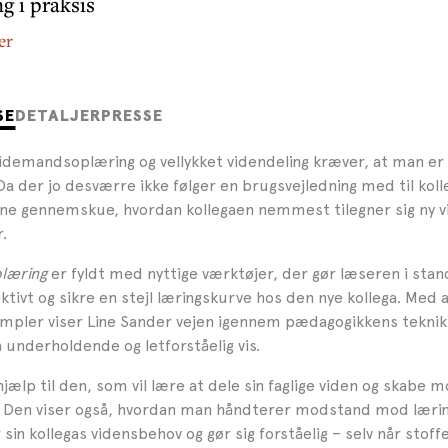
g i praksis
er
SE
DETALJER
PRESSE
idemandsoplæring og vellykket videndeling kræver, at man er g
 Da der jo desværre ikke følger en brugsvejledning med til kol
ne gennemskue, hvordan kollegaen nemmest tilegner sig ny v
.
læring
er fyldt med nyttige værktøjer, der gør læseren i stand
ektivt og sikre en stejl læringskurve hos den nye kollega. Med 
mpler viser Line Sander vejen igennem pædagogikkens teknikk
å underholdende og letforståelig vis.
jælp til den, som vil lære at dele sin faglige viden og skabe m
Den viser også, hvordan man håndterer modstand mod lærin
n kollegas vidensbehov og gør sig forståelig – selv når stoff