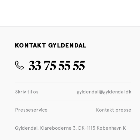
KONTAKT GYLDENDAL
33 75 55 55
Skriv til os
gyldendal@gyldendal.dk
Presseservice
Kontakt presse
Gyldendal, Klareboderne 3, DK-1115 København K