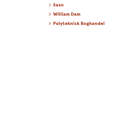
Saxo
William Dam
Polyteknisk Boghandel