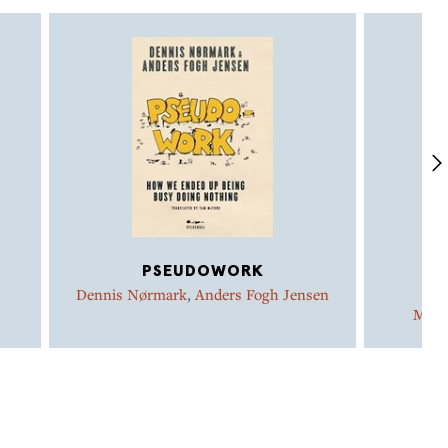
PSEUDOWORK
DE
Dennis Nørmark
,
Anders Fogh Jensen
Mort