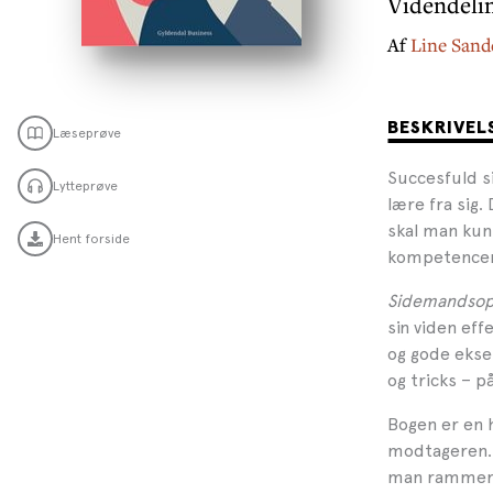
Videndelin
Af
Line Sand
BESKRIVEL
Læseprøve
Succesfuld s
Lytteprøve
lære fra sig.
skal man kun
Hent forside
kompetencer
Sidemandsop
sin viden eff
og gode ekse
og tricks – p
Bogen er en h
modtageren. 
man rammer si