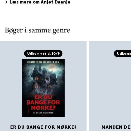
Læs mere om Anjet Daanje
hollandske avis NRC. Den udkom på dansk i januar 2026.
Foto: Henk Veenstra
Bøger i samme genre
Udkommer d. 10/9
Udkomm
ER DU BANGE FOR MØRKE?
MANDEN DER