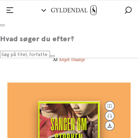
Sangen om storken og
Hvad søger du efter?
dromedaren
Af
Anjet Daanje