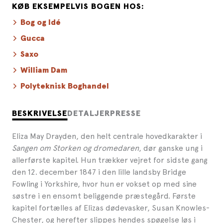
KØB EKSEMPELVIS BOGEN HOS:
Bog og Idé
Gucca
Saxo
William Dam
Polyteknisk Boghandel
BESKRIVELSE
DETALJER
PRESSE
Eliza May Drayden, den helt centrale hovedkarakter i
Sangen om Storken og dromedaren
, dør ganske ung i
allerførste kapitel. Hun trækker vejret for sidste gang
den 12. december 1847 i den lille landsby Bridge
Fowling i Yorkshire, hvor hun er vokset op med sine
søstre i en ensomt beliggende præstegård. Første
kapitel fortælles af Elizas dødevasker, Susan Knowles-
Chester, og herefter slippes hendes spøgelse løs i