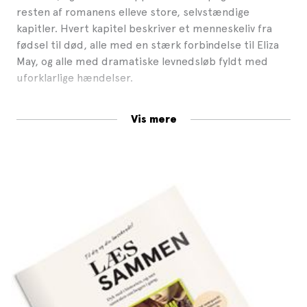
resten af romanens elleve store, selvstændige
kapitler. Hvert kapitel beskriver et menneskeliv fra
fødsel til død, alle med en stærk forbindelse til Eliza
May, og alle med dramatiske levnedsløb fyldt med
uforklarlige hændelser.
Anjet Daanje fortæller imponerende, gribende, og
Vis mere
dødsens uhyggelige historier, der spænder over
næsten 200 år frem til år 2030. Hele vejen gennem
romanen optræder Eliza Draydens lille sorte
notesbog, der er fyldt med sære, uudgrundelige tegn
og skriblerier, som tillægges alskens betydninger, og
først i allersidste kapitel får vi ’opklaret’ mysteriet om
den.