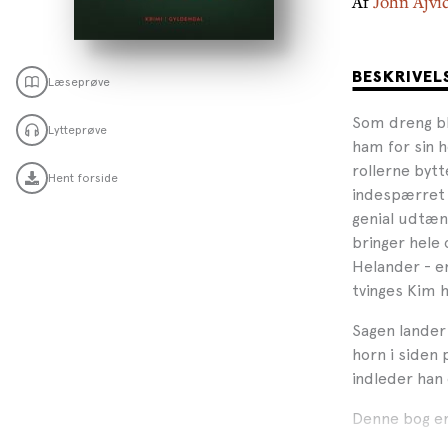
Af
John Ajvi
BESKRIVEL
Læseprøve
Som dreng bl
Lytteprøve
ham for sin 
rollerne byt
Hent forside
indespærret 
genial udtæn
bringer hele
Helander - 
tvinges Kim h
Sagen lander
horn i siden
indleder han 
Denne bog er