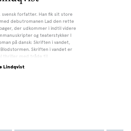
, svensk forfatter. Han fik sit store
 med debutromanen Lad den rette
øger, der udkommer i indtil videre
ilmmanuskripter og teaterstykker I
man på dansk: Skriften i vandet,
n Blodstormen. Skriften i vandet er
 thriller med tråde til
denens lyssky forretningsmetoder.
e Lindqvist
rets bedste kriminalroman 2022 af
et efter fulgte andet bind i
å dansk, og tredje bind Ånden i
26. Fotograf: Thron Ullberg, 2023