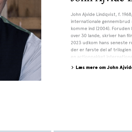
John Ajvide Lindqvist, f. 1968
internationale gennembrud
komme ind (2004). Foruden b
over 30 lande, skriver han f
2023 udkom hans seneste ro
der er første del af trilogie
en actionpakket international
storpolitikken og finansver
Læs mere om John Ajvid
Krimien var nomineret til Å
Det svenske krimiakademi. År
trilogien, Rummet i jorden p
maskinen kommer februar 20