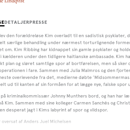
de Lindqvist
SE
DETALJER
PRESSE
ev den forældreløse Kim overladt til en sadistisk psykiater, 
helt særlige behandling under nærmest torturlignende former
tet om. Kim Ribbing har kidnappet sin gamle psykiater og hol
i kælderen under den tidligere haitianske ambassade. Kim ha
kt plan og sløret samtlige spor af bortførelsen, men så sker 
 operationen i fare. Sammen med Julia Malmros og den fjorten
eneste overlevende fra det, medierne døbte ’Midsommermas
elt ud til kanten af sin formåen for at lægge nye, falske spor 
 på kriminalkommissær Johnny Munthers bord, og han har læ
 på Kim. Sammen med sine kolleger Carmen Sanchés og Christ
en desperat jagt i Kims labyrint af spor og vildspor.
 oversat af Anders Juel Michelsen