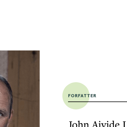
FORFATTER
John Ajvide 