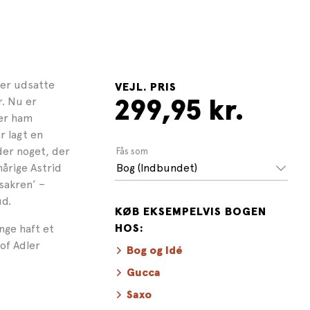
der udsatte
VEJL. PRIS
. Nu er
299,95 kr.
der ham
r lagt en
der noget, der
Fås som
årige Astrid
Bog (Indbundet)
sakren’ –
ud.
KØB EKSEMPELVIS BOGEN
nge haft et
HOS:
of Adler
Bog og Idé
Gucca
Saxo