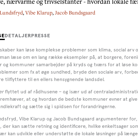
e, nærvarme og trivselstanter - hvordan lokale f
Lundsfryd
,
Vibe Klarup
,
Jacob Bundsgaard
SE
DETALJER
PRESSE
sskaber kan løse komplekse problemer som klima, social arv o
man læse om en lang række eksempler på, at borgere, foreni
 og kommuner samarbejder på kryds og tværs for at løse k
lemer som fx at øge sundhed, bryde den sociale arv, forbe
ere tilflyttere til en ellers hensygnende landsdel.
er
flyttet ud af rådhusene – og især ud af centraladministrat
fremhæver, at og hvordan de bedste kommuner evner at give p
dlekraft og sætte sig i spidsen for forandringerne.
dsfryd, Vibe Klarup og Jacob Bundsgaard argumenterer for, a
e, der kan sætte retning og identificere, hvilke enkeltsager so
ær kan udvikle eller understøtte de lokale løsninger på læng