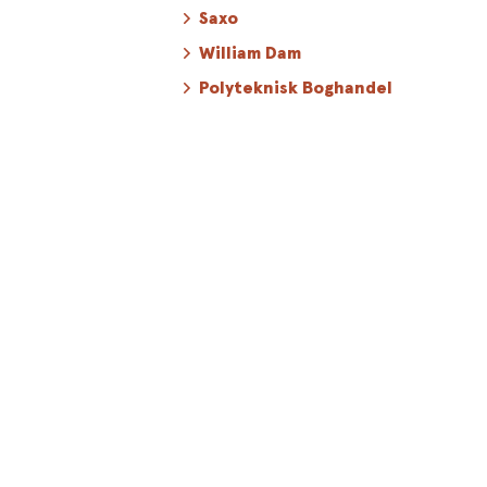
Saxo
William Dam
Polyteknisk Boghandel