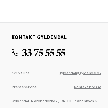
KONTAKT GYLDENDAL
33 75 55 55
Skriv til os
gyldendal@gyldendal.dk
Presseservice
Kontakt presse
Gyldendal, Klareboderne 3, DK-1115 København K