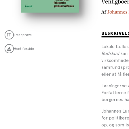
Venligboer
Af
Johannes 
BESKRIVEL
Læseprøve
Lokale fælle
Hent forside
Rodskud
kan 
virksomheder
samfundsprob
eller at få fl
Løsningerne
Forfatterne 
borgernes han
Johannes Lun
for politiker
op, og som is