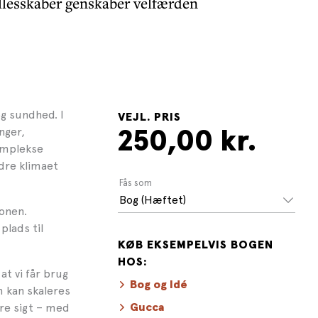
ællesskaber genskaber velfærden
g sundhed. I
VEJL. PRIS
nger,
250,00 kr.
omplekse
dre klimaet
Fås som
Bog (Hæftet)
ionen.
lads til
KØB EKSEMPELVIS BOGEN
HOS:
t vi får brug
Bog og Idé
m kan skaleres
ere sigt – med
Gucca