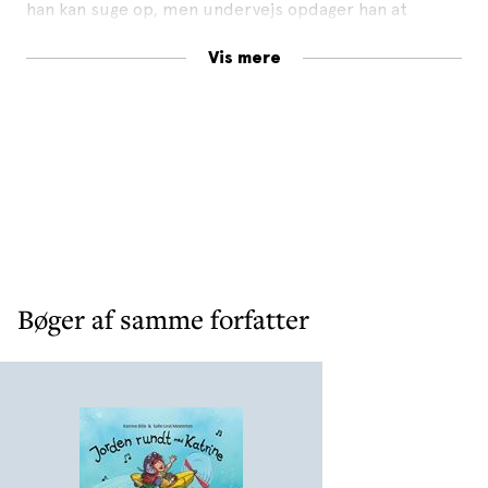
han kan suge op, men undervejs opdager han at
følelser føles meget forskelligt ...
Vis mere
Robotten Ibber er en fortælling skrevet på vers, som
kan kickstarte gode og vigtige samtaler med børn om
følelser.
Masser af flotte og skægge illustrationer af Line Malling
Schmidt
.
Bøger af samme forfatter