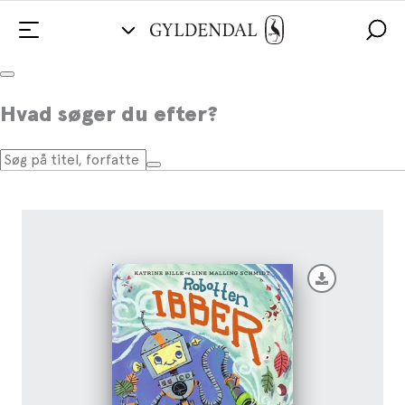
Robotten Ibber
Hvad søger du efter?
Af
Katrine Bille