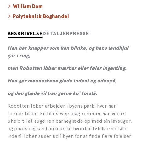
William Dam
Polyteknisk Boghandel
BESKRIVELSE
DETALJER
PRESSE
Han har knapper som kan blinke, og hans tandhjul
går i ring,
men Robotten Ibber mærker eller føler ingenting.
Han gør menneskene glade indeni og udenpå,
og den glæde vil han gerne ku’ forstå.
Robotten Ibber arbejder i byens park, hvor han
fjerner blade. En blæsevejrsdag kommer han ved et
uheld til at suge ren barneglæde op med sin løvsuger,
og pludselig kan han mærke hvordan følelserne føles
indeni. Ibber suser ud i byen for at finde flere følelser,