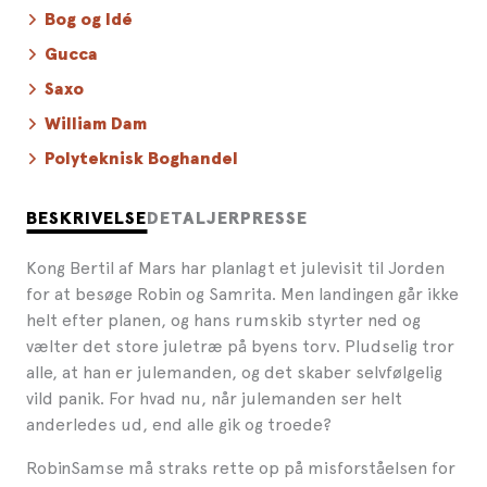
Bog og Idé
Gucca
Saxo
William Dam
Polyteknisk Boghandel
BESKRIVELSE
DETALJER
PRESSE
Kong Bertil af Mars har planlagt et julevisit til Jorden
for at besøge Robin og Samrita. Men landingen går ikke
helt efter planen, og hans rumskib styrter ned og
vælter det store juletræ på byens torv. Pludselig tror
alle, at han er julemanden, og det skaber selvfølgelig
vild panik. For hvad nu, når julemanden ser helt
anderledes ud, end alle gik og troede?
RobinSamse må straks rette op på misforståelsen for