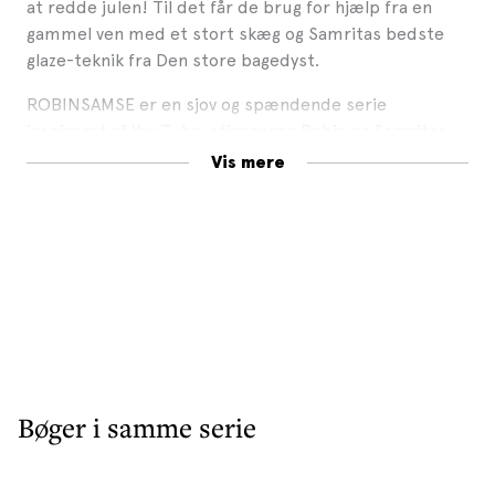
at redde julen! Til det får de brug for hjælp fra en
gammel ven med et stort skæg og Samritas bedste
glaze-teknik fra Den store bagedyst.
ROBINSAMSE er en sjov og spændende serie
inspireret af YouTube-stjernerne Robin og Samritas
fantastiske univers.
Vis mere
Bøger i samme serie