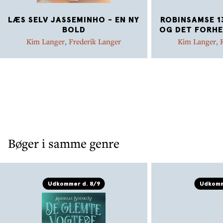
LÆS SELV JASSEMINHO - EN NY
ROBINSAMSE 1
BOLD
OG DET FORH
Kim Langer
,
Frederik Langer
Kim Langer
,
Bøger i samme genre
Udkommer d. 8/9
Udkomm