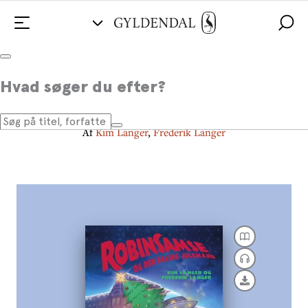
RobinSamse 12 - RobinSamse og
Hvad søger du efter?
den falske julemand
Af
Kim Langer
,
Frederik Langer