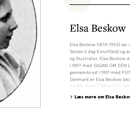
Elsa Beskow
Elsa Beskow (1874-1953) var
Skolan (i dag Konstfack) og
og illustrator. Elsa Besko
i 1897 med SAGAN OM DEN LI
gennembrud i 1901 med PU
Danmark er Elsa Beskow be
GRØN, TANTE BRUN OG TANTE
Domain
Læs mere om Elsa Besk