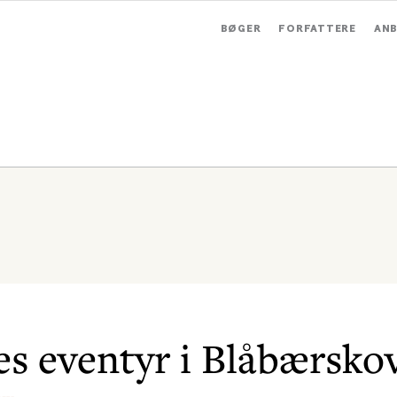
BØGER
FORFATTERE
ANB
es eventyr i Blåbærsko