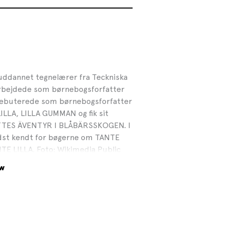
 uddannet tegnelærer fra Teckniska
 arbejdede som børnebogsforfatter
w debuterede som børnebogsforfatter
LLA, LILLA GUMMAN og fik sit
TTES ÄVENTYR I BLÅBÄRSSKOGEN. I
dst kendt for bøgerne om TANTE
 LILLA. Foto: Wikimedia Public
ow