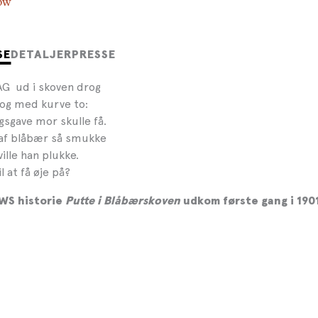
ow
SE
DETALJER
PRESSE
G ud i skoven drog
 og med kurve to:
gsgave mor skulle få.
 af blåbær så smukke
ille han plukke.
l at få øje på?
WS historie
Putte i Blåbærskoven
udkom første gang i 1901