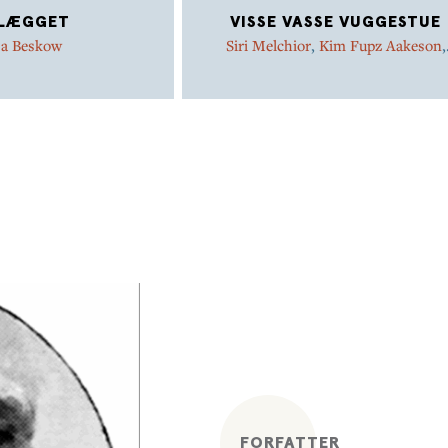
LÆGGET
VISSE VASSE VUGGESTUE
sa Beskow
Siri Melchior
,
Kim Fupz Aakeson
,
Kirsten Sonne Harild
,
Jakob Marti
Strid
,
Pia Thaulov
,
Inger Tobiasen
Niels Bo Bojesen
,
Mats Letén
,
Els
Beskow
,
Marianne Iben Hansen
,
Louise Langhoff Koch
,
Gyldendal
FORFATTER