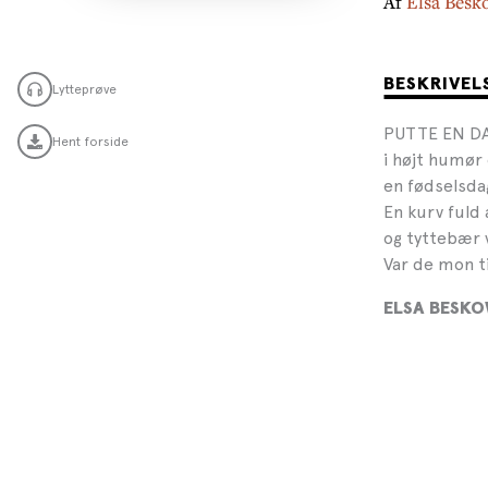
Af
Elsa Besk
BESKRIVEL
Lytteprøve
PUTTE EN DA
Hent forside
i højt humør
en fødselsda
En kurv fuld
og tyttebær v
Var de mon ti
ELSA BESKO