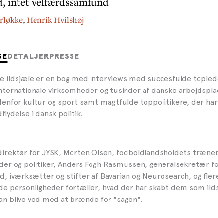
d, intet velfærdssamfund
erløkke
,
Henrik Hvilshøj
SE
DETALJER
PRESSE
le ildsjæle er en bog med interviews med succesfulde topled
internationale virksomheder og tusinder af danske arbejdspla
denfor kultur og sport samt magtfulde toppolitikere, der ha
flydelse i dansk politik.
 direktør for JYSK, Morten Olsen, fodboldlandsholdets træner
der og politiker, Anders Fogh Rasmussen, generalsekretær f
, iværksætter og stifter af Bavarian og Neurosearch, og fler
 personligheder fortæller, hvad der har skabt dem som ilds
an blive ved med at brænde for "sagen".