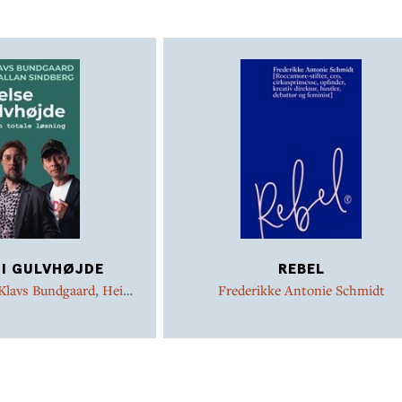
 I GULVHØJDE
REBEL
Klavs Bundgaard
,
Heidi
Frederikke Antonie Schmidt
 Svømmekjær