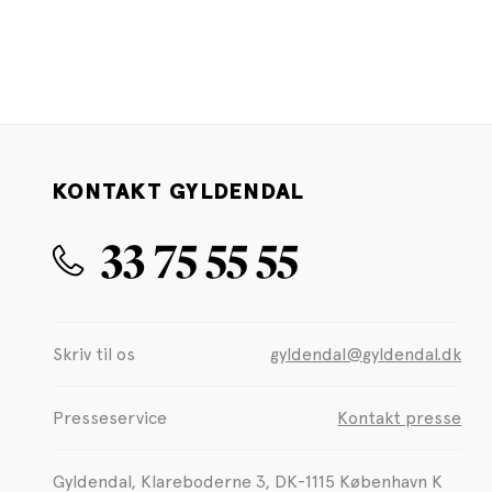
KONTAKT GYLDENDAL
33 75 55 55
Skriv til os
gyldendal@gyldendal.dk
Presseservice
Kontakt presse
Gyldendal, Klareboderne 3, DK-1115 København K