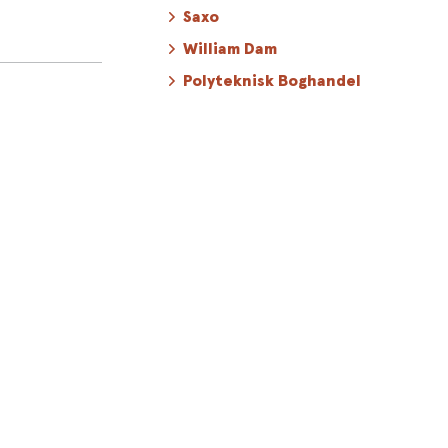
Saxo
k. Bogen
William Dam
ad der skaber
Polyteknisk Boghandel
 ildsjæle.
 hver især kan