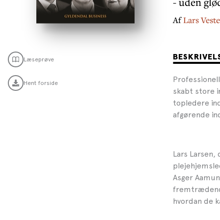
- uden glø
Af
Lars Vest
BESKRIVEL
Læseprøve
Professionel
Hent forside
skabt store 
topledere in
afgørende ind
Lars Larsen,
plejehjemsle
Asger Aamund
fremtrædende
hvordan de k