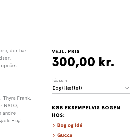
ere, der har
VEJL. PRIS
dser,
300,00 kr.
r opnået
Fås som
Bog (Hæftet)
, Thyra Frank,
or NATO,
KØB EKSEMPELVIS BOGEN
e andre
HOS:
jæle - og
Bog og Idé
Gucca