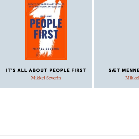
www.primadonnaledelse.dk www.hellehein.dk
IT'S ALL ABOUT PEOPLE FIRST
SÆT MENNE
Mikkel Severin
Mikkel