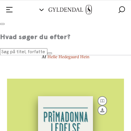
Primadonnaledelse
Hvad søger du efter?
Når arbejdet er et kald
Af
Helle Hedegaard Hein