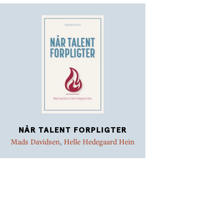
entusiasme, som vi møder hos primadonnaen.
Bogen indeholder hverken værktøjer eller modeller,
men lægger op til at lederen konstant reflekterer over
sin ledelsespraksis og over, hvad der motiverer de
forskellige typer af medarbejdere.
Cases fra en lang række arbejdspladser herunder Det
Kongelige Teater understøtter bogens budskaber om
ledelse af de højtspecialiserede, kreative
medarbejdere.
NÅR TALENT FORPLIGTER
Mads Davidsen
,
Helle Hedegaard Hein