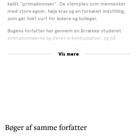
kaldt ”primadonnaer”. De stemples som mennesker
med store egoer, høje krav og en forkælet indstilling,
som gør livet surt for ledere og kolleger.
Bogens forfatter har gennem en årrække studeret
primadonnaerne og deres arbejdspladser, og på
baggrund af fire års feltstudier på Det Kongelige
Teater har hun udviklet ny motivations- og
Vis mere
ledelsesteori. Den konsulentrapport, som Helle
Hedegaard Hein udarbejdede om Den Kongelige
Ballet, har efterfølgende fået stor opmærksomhed i
medierne.
Bogen skelner mellem forskellige medarbejdertypers
forskellige motivationsprofiler og ledelsesbehov. En af
disse medarbejdertyper er primadonnaen, som i
denne bog bliver mødt af en helt ny forståelse. Det
bliver tydeligt, hvor vigtigt det er, at ledelsen
Bøger af samme forfatter
understøtter og fremmer den drivkraft og