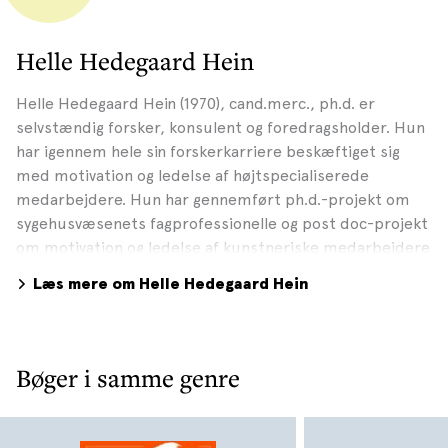
Helle Hedegaard Hein
Helle Hedegaard Hein (1970), cand.merc., ph.d. er
selvstændig forsker, konsulent og foredragsholder. Hun
har igennem hele sin forskerkarriere beskæftiget sig
med motivation og ledelse af højtspecialiserede
medarbejdere. Hun har gennemført ph.d.-projekt om
sygehusvæsenets fagprofessionelle og post doc-projekt
om motivation og ledelse af kunstneriske medarbejdere
på Det Kongelige Teater, hvor hun udviklede ny
Læs mere om Helle Hedegaard Hein
motivationsteori i form af arketypemodellen, der
beskriver fire grundlæggende forskellige
motivationsprofiler. I de senere år har Helle Hein
beskæftiget sig med en lang række andre professioner i
Bøger i samme genre
både den private og den offentlige sektor. Hendes
nuværende projekter fokuserer på talentudvikling,
kreativitet og meningsskabende ledelse.