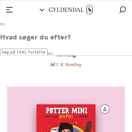
Potter Mini - Harry Potter
Hvad søger du efter?
Små guider til serien om Harry Potter af J.K.
Rowling
Af
J. K. Rowling