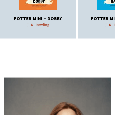
POTTER MINI - DOBBY
POTTER MI
J. K. Rowling
J. K.