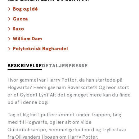
Bog og Idé
Gucca
Saxo
William Dam
Polyteknisk Boghandel
BESKRIVELSE
DETALJER
PRESSE
Hvor gammel var Harry Potter, da han startede på
Hogwarts? Hvem gav ham Røverkortet? Og hvor stort
er et Gyldent Lyn? Alt det og meget mere kan du finde
ud af i denne bog!
Tag et kig ind i pulterrummet under trappen, følg
med til Hogwarts, og lær alt om vilde
Quidditchkampe, hemmelige kodeord og tryllestave
fra Ollivanders i bogen om Harry Potter.