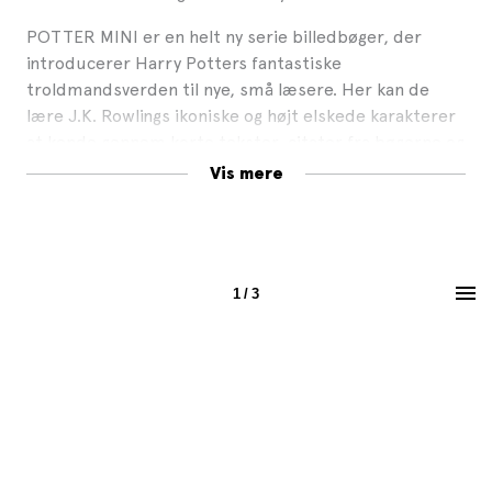
POTTER MINI er en helt ny serie billedbøger, der
introducerer Harry Potters fantastiske
troldmandsverden til nye, små læsere. Her kan de
lære J.K. Rowlings ikoniske og højt elskede karakterer
at kende gennem korte tekster, citater fra bøgerne og
smukke illustrationer af forskellige internationale
Vis mere
illustratorer.