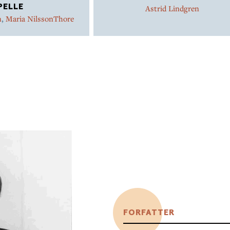
PELLE
Astrid Lindgren
n
,
Maria NilssonThore
FORFATTER