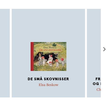
DE SMÅ SKOVNISSER
FRED
OG FRE
Elsa Beskow
Charlo