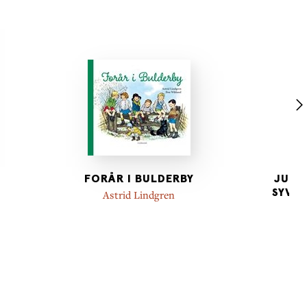
FORÅR I BULDERBY
JUL 
SYV S
Astrid Lindgren