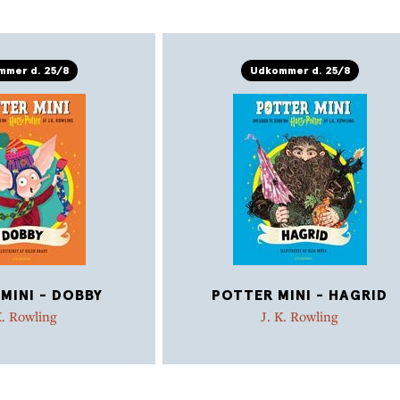
mer d. 25/8
Udkommer d. 25/8
MINI - DOBBY
POTTER MINI - HAGRID
K. Rowling
J. K. Rowling