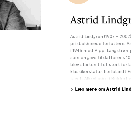
Astrid Lindg
Astrid Lindgren (1907 – 2002
prisbelønnede forfattere. As
i 1945 med Pippi Langstrømp
som en gave til datterens 1
blev starten til et stort for
klassikerstatus heriblandt E
taget, Alle vi børn i Bulderb
og Ronja Røverdatter. Astrid
Læs mere om Astrid Lin
millioner eksemplarer og hu
børnebogsforfattere i verde
Brødrene Grimm. Foto: Jacob