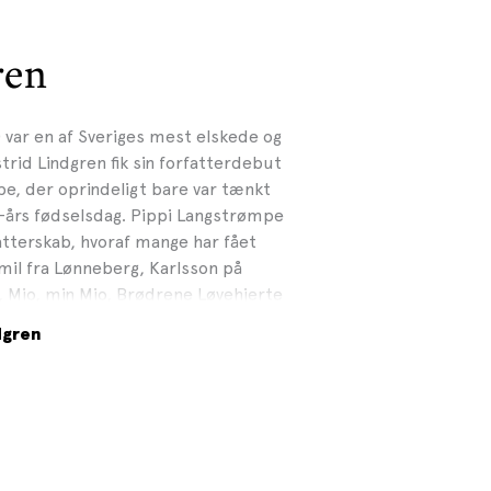
ren
) var en af Sveriges mest elskede og
trid Lindgren fik sin forfatterdebut
e, der oprindeligt bare var tænkt
0-års fødselsdag. Pippi Langstrømpe
fatterskab, hvoraf mange har fået
mil fra Lønneberg, Karlsson på
y, Mio, min Mio, Brødrene Løvehjerte
 Lindgrens bøger har solgt i over 140
dgren
n er blandt de mest oversatte
n, kun overgået af H.C. Andersen og
 Forsell