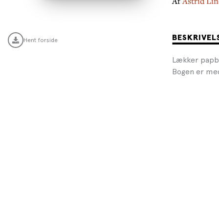
Af
Astrid Li
BESKRIVEL
Hent forside
Lækker papbo
Bogen er med