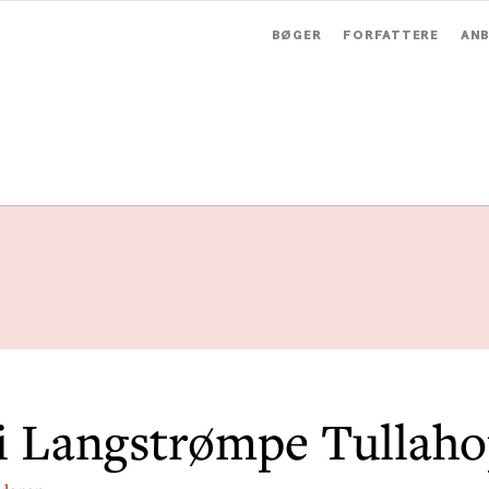
BØGER
FORFATTERE
ANB
i Langstrømpe Tullah