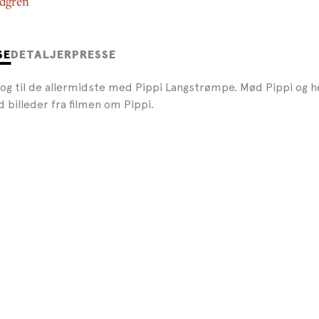
ndgren
SE
DETALJER
PRESSE
g til de allermidste med Pippi Langstrømpe. Mød Pippi og h
 billeder fra filmen om Pippi.