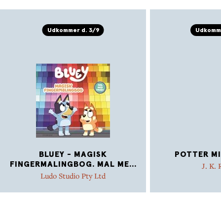
Udkommer d. 3/9
Udkomme
BLUEY - MAGISK
POTTER MI
FINGERMALINGBOG. MAL ME
...
J. K.
Ludo Studio Pty Ltd