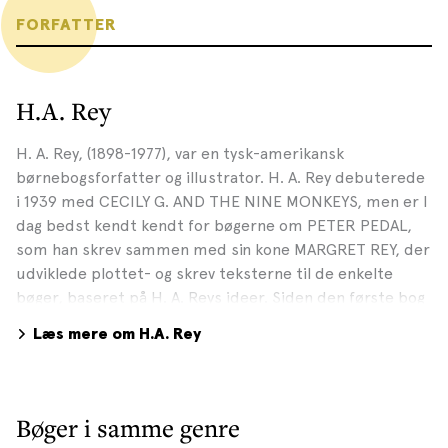
FORFATTER
H.A. Rey
H. A. Rey, (1898-1977), var en tysk-amerikansk
børnebogsforfatter og illustrator. H. A. Rey debuterede
i 1939 med CECILY G. AND THE NINE MONKEYS, men er I
dag bedst kendt kendt for bøgerne om PETER PEDAL,
som han skrev sammen med sin kone MARGRET REY, der
udviklede plottet- og skrev teksterne til de enkelte
bøger, baseret på H. A. Reys ideer. Siden den første bog
om PETER PEDAL udkom i 1941 er der solgt over 30
Læs mere om H.A. Rey
millioner eksemplarer af bøger om PETER PEDAL på
mere end 16 sprog, ligesom fortællingerne om den lille
abe også er lavet til tegnefilm.
Bøger i samme genre