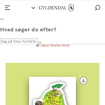
Peg og find med Den
Hvad søger du efter?
kæmpestore pære
Af
Jakob Martin Strid