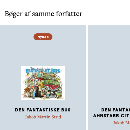
Bøger af samme forfatter
Nyhed
DEN FANTASTISKE BUS
DEN FANTAS
AHNSTARR CITY
Jakob Martin Strid
Jakob Ma