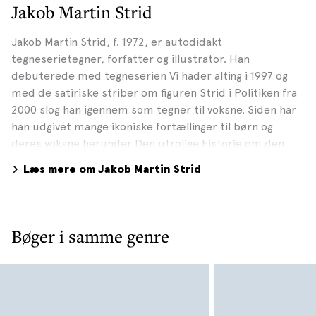
Jakob Martin Strid
Jakob Martin Strid, f. 1972, er autodidakt
tegneserietegner, forfatter og illustrator. Han
debuterede med tegneserien Vi hader alting i 1997 og
med de satiriske striber om figuren Strid i Politiken fra
2000 slog han igennem som tegner til voksne. Siden har
han udgivet mange ikoniske fortællinger til børn og
deres voksne herunder Den utrolige historie om den
kæmpestore pære, Da lille Madsens hus blæste væk,
Læs mere om Jakob Martin Strid
Min mormors gebis og bøgerne om Lille Frø og også om
den lille blå elefant, Mimbo Jimbo. Den utrolige historie
om den kæmpestore pære blev i 2017 til en
animationsfilm. I november 2023 udkom Den fantastiske
Bøger i samme genre
bus, der på alle måder er en kæmpestor fortælling til
børn (og voksne) i alle aldre – om fantasiens,
kreativitetens og kunstens forløsende kraft. En bus og
et værk, der har været 15 år undervejs. Gennem årene
har Jakob Martin Strid modtaget talrige priser – bl.a.