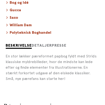
Bog og Idé
Gucca
Saxo
William Dam
Polyteknisk Boghandel
BESKRIVELSE
DETALJER
PRESSE
En stor lækker pæreformet papbog fyldt med Strids
klassiske myldrebilleder, hvor de mindste kan lede
efter og finde elementer fra illustrationerne. En
stærkt forkortet udgave af den elskede klassiker.
Små, nye pærefans kan starte her!