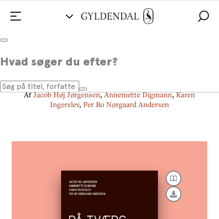
På tværs
Hvad søger du efter?
Grænsekrydsende ledelse og samarbejde
Af
Jacob Høj Jørgensen
,
Annemette Digmann
,
Karen
Ingerslev
,
Per Bo Nørgaard Andersen