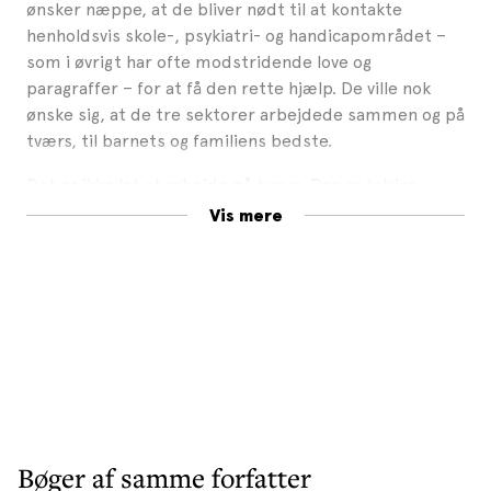
ønsker næppe, at de bliver nødt til at kontakte
henholdsvis skole-, psykiatri- og handicapområdet –
som i øvrigt har ofte modstridende love og
paragraffer – for at få den rette hjælp. De ville nok
ønske sig, at de tre sektorer arbejdede sammen og på
tværs, til barnets og familiens bedste.
Det er ikke let at arbejde på tværs. Der er talrige
barrierer som specialisering, modsatrettede
Vis mere
incitamentsstrukturer og konfliktende lovgivninger.
Bogen inspirerer til samarbejde på tværs i det
offentlige fra både teoretiske og praktiske vinkler, så
ledere, medarbejdere, forvaltninger, styrelser m.m.
med bogen i hånden er klædt bedre på til tværgående
samarbejde, også med borgerne.
Forfatterne har skrevet bogen, fordi der er et behov
for at tænke nyt og anderledes i det offentlige, for
sagens og borgernes skyld – og fordi man spilder alt
Bøger af samme forfatter