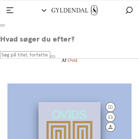
Ovids metamorfoser
Hvad søger du efter?
Med ledsager
Af
Ovid