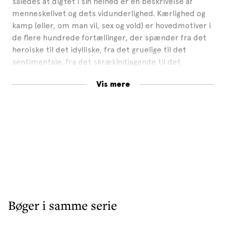
således at digtet i sin helhed er en beskrivelse af
menneskelivet og dets vidunderlighed. Kærlighed og
kamp (eller, om man vil, sex og vold) er hovedmotiver i
de flere hundrede fortællinger, der spænder fra det
heroiske til det idylliske, fra det gruelige til det
sentimentale, fra det skrækindjagende til det
charmerende, fra det tragiske til det komiske.
Vis mere
Otto Steen Dues oversættelse er sprudlende,
medrivende og yderst nutidig.
Bøger i samme serie