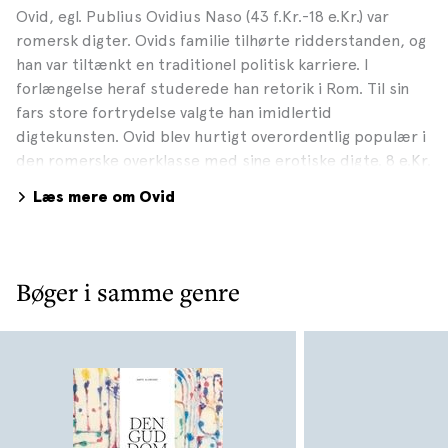
Ovid, egl. Publius Ovidius Naso (43 f.Kr.-18 e.Kr.) var
romersk digter. Ovids familie tilhørte ridderstanden, og
han var tiltænkt en traditionel politisk karriere. I
forlængelse heraf studerede han retorik i Rom. Til sin
fars store fortrydelse valgte han imidlertid
digtekunsten. Ovid blev hurtigt overordentlig populær i
den romerske overklasse med sine erotiske digte. 8 e.Kr.
blev han af kejser Augustus forvist til den lille by Tomi
Læs mere om Ovid
ved Sortehavets vestkyst. Årsagen var anstødeligheden i
hans digtning og en dunkel societyskandale. Af hans
værker, som er oversat til dansk i flere omgange, skal
nævnes Metamorfoserne (da. Ovids forvandlinger, 1831,
Bøger i samme genre
1989, 2005), et stort heksameterdigt omhandlende
mange forskellige myter fra verdens skabelse og frem til
Ovids egen tid. Desuden Fasti (da. Ovids almanak og
romerske mytologi, 1945) og Ars Amatoria (da.
Elskovskunsten, 1946).