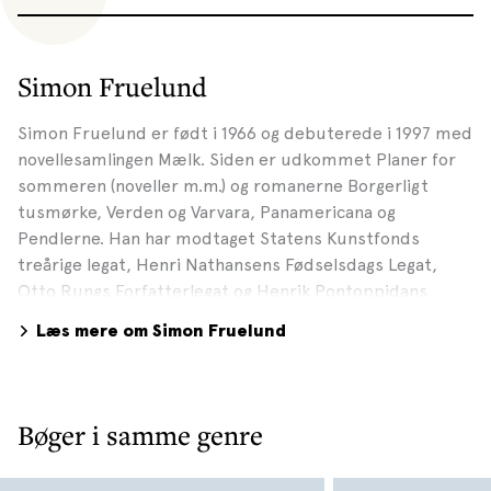
Simon Fruelund
Simon Fruelund er født i 1966 og debuterede i 1997 med
novellesamlingen Mælk. Siden er udkommet Planer for
sommeren (noveller m.m.) og romanerne Borgerligt
tusmørke, Verden og Varvara, Panamericana og
Pendlerne. Han har modtaget Statens Kunstfonds
treårige legat, Henri Nathansens Fødselsdags Legat,
Otto Rungs Forfatterlegat og Henrik Pontoppidans
Mindefonds Legat. Han er uddannet fra Københavns
Læs mere om Simon Fruelund
Universitet og Forfatterskolen. Fra 1997-2006 arbejdede
han som forlagsredaktør på Gyldendal, men underviser
nu på Forfatterlinjen på Vallekilde Højskole. Hans bøger
er oversat til bl.a. italiensk og engelsk. Læs mere her:
Bøger i samme genre
http://www.litteratursiden.dk/forfattere/simon-
fruelund