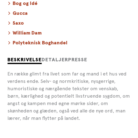
Bog og Idé
Gucca
Saxo
William Dam
Polyteknisk Boghandel
BESKRIVELSE
DETALJER
PRESSE
En række glimt fra livet som far og mand i et hus ved
verdens ende. Selv- og normkritiske, nysgerrige,
humoristiske og nærgående tekster om venskab,
børn, kærlighed og potentielt livstruende sygdom, om
angst og kampen med egne mørke sider, om
skønheden og glæden, også ved alle de nye ord, man
lærer, når man flytter på landet.