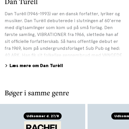
Dan Turèll
Dan Turèll (1946-1993) var en dansk forfatter, lyriker og
musiker. Dan Turèll debuterede i slutningen af 60'erne
med digtsamlinger som kom ud på små forlag. Den
første samling, VIBRATIONER fra 1966, slettede han af
sit officielle forfatterskab. Så hans offentlige debut er
fra 1969, kom på undergrundsforlaget Sub Pub og hed:
40 ARK. Han fik sit folkelige gennembrud med VANGEDE
BILLEDER i 1975, en erindringsroman om en barn- og
Læs mere om Dan Turèll
ungdom i et arbejderkvarter i den ellers velhavende
Gentofte Kommune. En stor skattegæld satte Dan i gang
med at skrive sin serie på tolv kriminalromaner,
startende med MORD I MØRKET fra 1981. Inspireret af
Bøger i samme genre
de hårdkogte amerikanske krimier. Det er ikke kun
plottet, men også beskrivelsen af Dans storby, der gør,
at krimierne blev så populære og stadig læses. Dan
Turèlls enorme produktion tæller omkring 100
Udkommer d. 27/8
Udkomme
udgivelser. Dan Turèll døde på Rigshospitalet af kræft i