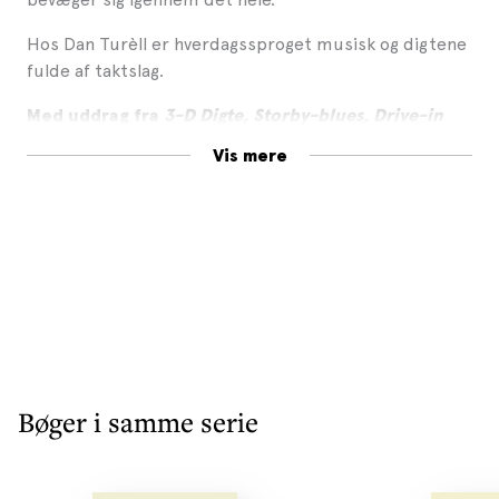
Hos Dan Turèll er hverdagssproget musisk og digtene
fulde af taktslag.
Med uddrag fra
3-D Digte, Storby-blues, Drive-in
digte, Onkel Danny fortæller, Dan Turèll i byen
og
Vis mere
Dan Turèll i byen igen.
Udkommer i Gyldendals Kolibri-serie.
Bøger i samme serie