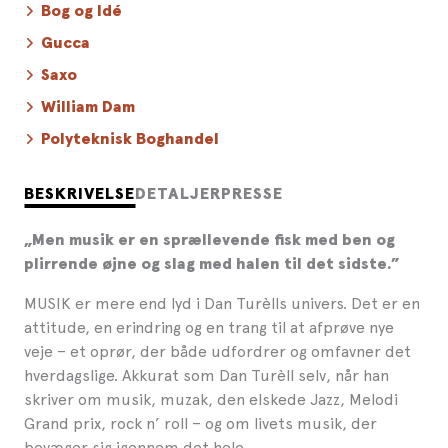
Bog og Idé
Gucca
Saxo
William Dam
Polyteknisk Boghandel
BESKRIVELSE
DETALJER
PRESSE
„Men musik er en sprællevende fisk med ben og
plirrende øjne og slag med halen til det sidste.”
MUSIK er mere end lyd i Dan Turèlls univers. Det er en
attitude, en erindring og en trang til at afprøve nye
veje – et oprør, der både udfordrer og omfavner det
hverdagslige. Akkurat som Dan Turèll selv, når han
skriver om musik, muzak, den elskede Jazz, Melodi
Grand prix, rock n’ roll – og om livets musik, der
bevæger sig igennem det hele.