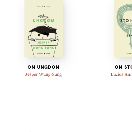
OM UNGDOM
OM ST
Jesper Wung-Sung
Lucius An