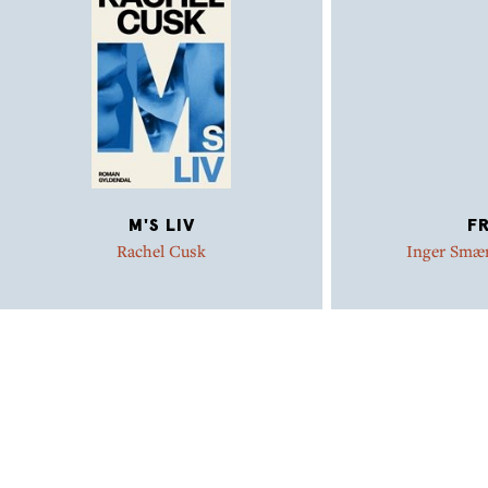
spiserøret 15. oktober 1993. Fotograf: Peder Bundgaard
M'S LIV
FR
Rachel Cusk
Inger Smæ