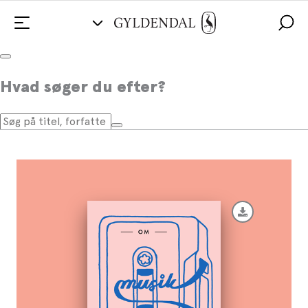
Om musik
Hvad søger du efter?
Af
Dan Turèll