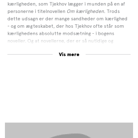
kærligheden, som Tjekhov lægger i munden på en af
personerne i titelnovellen
Om kærligheden.
Trods
dette udsagn er der mange sandheder om kærlighed
- og om ægteskabet, der hos Tjekhov ofte står som
kærlighedens absolutte modsætning - i bogens
noveller. Og at novellerne, der er så nutidige og
nærværende, er skrevet for så længe siden og så langt
Vis mere
herfra som i 1890'ernes Rusland, kan kun undre.
Forholdet mellem kvinde og mand er i sandhed et
tidløst tema.
Pressen skriver:
»Anton Tjekhov var lige så sublim en novelleforfatter
som dramatiker.« – ******
Politiken
»Det er stærk litteratur, vedkommende kunst, alt
andet end skønmaleri.« – *****
Kristeligt Dagblad
»Uendeligt fascinerende. « – ******
Berlingske