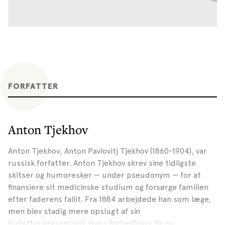
FORFATTER
Anton Tjekhov
Anton Tjekhov, Anton Pavlovitj Tjekhov (1860-1904), var
russisk forfatter. Anton Tjekhov skrev sine tidligste
skitser og humoresker — under pseudonym — for at
finansiere sit medicinske studium og forsørge familien
efter faderens fallit. Fra 1884 arbejdede han som læge,
men blev stadig mere opslugt af sin
forfattervirksomhed. Hans fortællinger fik nu