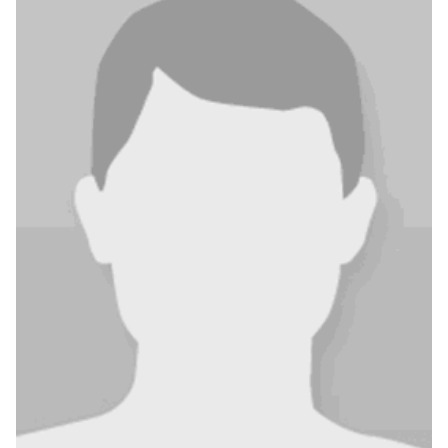
»Fantastiske noveller. « –
Weekendavisen