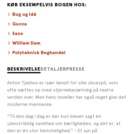
KØB EKSEMPELVIS BOGEN HOS:
Bog og Idé
Gucca
Saxo
William Dam
Polyteknisk Boghandel
BESKRIVELSE
DETALJER
PRESSE
Anton Tjekhov er især kendt for sine skuespil, som
ofte sættes op med stjernebesætning på teatre
verden over. Men hans noveller har også noget give det
moderne menneske.
"Til den dag i dag er der kun blevet sagt én
ubestridelig sandhed om kærligheden, og det er, at
den er én stor hemmelighed." - Et syn på