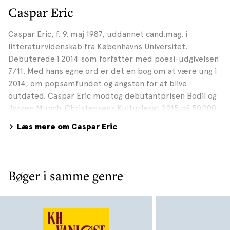
Caspar Eric
Caspar Eric, f. 9. maj 1987, uddannet cand.mag. i
litteraturvidenskab fra Københavns Universitet.
Debuterede i 2014 som forfatter med poesi-udgivelsen
7/11. Med hans egne ord er det en bog om at være ung i
2014, om popsamfundet og angsten for at blive
outdated. Caspar Eric modtog debutantprisen Bodil og
Jørgen Munch-Christensens Kulturlegat 2015 på 50.000
kr. for 7/11. 7/11 var Caspar Erics forfatterdebut i
Læs mere om Caspar Eric
Danmark, men han har tidligere udgivet en mindre
dobbeltdigtsamling på det norske forlag AFV Press. På
samme forlag er udkommet yderligere to digtsamlinger
af Caspar Eric i august 2014. I 2015 udgav Caspar Eric
Bøger i samme genre
langdigtet NIKE. Her var udgangspunktet Caspar Erics
egen cerebrale parese (spastisk lammelse), og han
reflekterede over, hvilken betydning det har at leve med
et handicap i det moderne samfund. Januar 2017 var