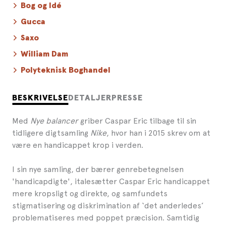
Bog og Idé
Gucca
Saxo
William Dam
Polyteknisk Boghandel
BESKRIVELSE
DETALJER
PRESSE
Med
Nye balancer
griber Caspar Eric tilbage til sin
tidligere digtsamling
Nike
, hvor han i 2015 skrev om at
være en handicappet krop i verden.
I sin nye samling, der bærer genrebetegnelsen
'handicapdigte', italesætter Caspar Eric handicappet
mere kropsligt og direkte, og samfundets
stigmatisering og diskrimination af ‘det anderledes’
problematiseres med poppet præcision. Samtidig