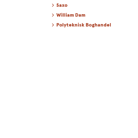
Saxo
William Dam
Polyteknisk Boghandel