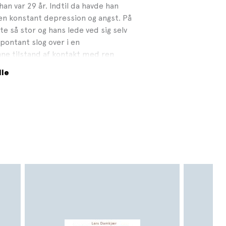
han var 29 år. Indtil da havde han
 men konstant depression og angst. På
e så stor og hans lede ved sig selv
spontant slog over i en
nne tilstand af kontakt med ren
ge siden! Eckhart Tolle taler direkte
lle
 oplevelse.