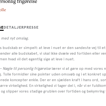
ersonlig frigørelse
olle
SE
DETALJER
PRESSE
 med nyt omslag.
s budskab er simpelt: at leve i nuet er den sandeste vej til et 
i kender alle budskabet, vi skal ikke dvæle ved fortiden eller v
en hvad vil det egentlig sige at leve i nuet.
– Nøgle til personlig frigørelse
lærer vi at gøre op med vores n
. Tolle formidler sine pointer uden omsvøb og i et konkret sp
rede koncepter enkle. Der er en sjælden kraft i hans ord, so
tørre virkelighed. En virkelighed vi tager del i, når vi er fuldk
g slipper vores stadige grublen over fortiden og bekymring 