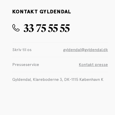
KONTAKT GYLDENDAL
33 75 55 55
Skriv til os
gyldendal@gyldendal.dk
Presseservice
Kontakt presse
Gyldendal, Klareboderne 3, DK-1115 København K