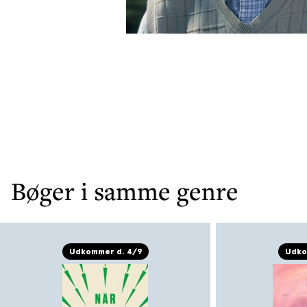
Bøger i samme genre
Udkommer d. 4/9
Udko