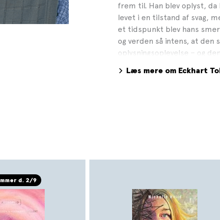
frem til. Han blev oplyst, da 
levet i en tilstand af svag,
et tidspunkt blev hans smert
og verden så intens, at den 
oplysningsoplevelse – og de
Væren i nuet har holdt sig li
Læs mere om Eckhart To
til os ud fra egen erfaring og
mmer d. 2/9