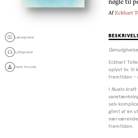
nøgle til p
Af
Eckhart T
BESKRIVEL
Læseprøve
Genudgivelse
Lytteprøve
Eckhart Tolle
Hent forside
oplyst liv. V
fremtiden – m
I
Nuets kraft 
vanetænkning
selv komplice
glimt af en s
nærværende o
fremtiden.