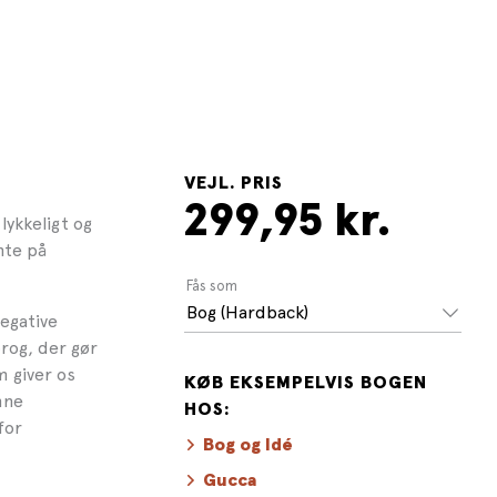
VEJL. PRIS
299,95 kr.
lykkeligt og
ente på
Fås som
Bog (Hardback)
egative
rog, der gør
m giver os
KØB EKSEMPELVIS BOGEN
omne
HOS:
for
Bog og Idé
Gucca