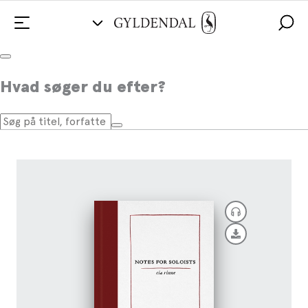
Notes for soloists
Hvad søger du efter?
Af
Cia Rinne