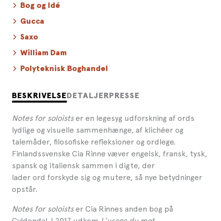
Bog og Idé
Gucca
Saxo
William Dam
Polyteknisk Boghandel
BESKRIVELSE
DETALJER
PRESSE
Notes for soloists
er en legesyg udforskning af ords
lydlige og visuelle sammenhænge, af klichéer og
talemåder, filosofiske refleksioner og ordlege.
Finlandssvenske Cia Rinne væver engelsk, fransk, tysk,
spansk og italiensk sammen i digte, der
lader ord forskyde sig og mutere, så nye betydninger
opstår.
Notes for soloists
er Cia Rinnes anden bog på
Gyldendal. I 2017 udkom
L’usage du mot.